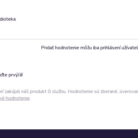
udioteka
Pridať hodnotenie môžu iba prihlásení užívatel
ďte prvý/á!
í zakúpili náš produkt či službu. Hodnotenie sú zberané, overova
ké hodnotenie