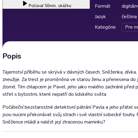
Formát
digitáln
Počúvať
50min. ukážku
Jazyk
čeština
Kategórie
Pre m
Popis
Tajemství příběhu se skrývá v dávných časech. Sněženka, dívka,
zneužije. Za trest je proměněna ve starou ženu a přenesena do 
zlomit. Tím chlapcem je Pavel, jeho jako malého zachránil před 
střet s bytostmi, které nepatří do lidského světa
Počáteční bezstarostné detektivní pátrání Pavla a jeho přátel se 
jsou nuceni překonávat svůj strach i své vlastní sobecké touhy. 
Sněžence mládí a nalézt její ztracenou maminku?