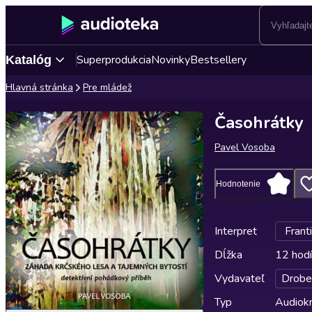
Superprodukcia
Novinky
Bestsellery
Katalóg
Hlavná stránka
Pre mládež
Časohrátky
Pavel Vosoba
Hodnotenie
Interpret
Frant
Dĺžka
12 hodí
Vydavateľ
Drobe
Typ
Audiok