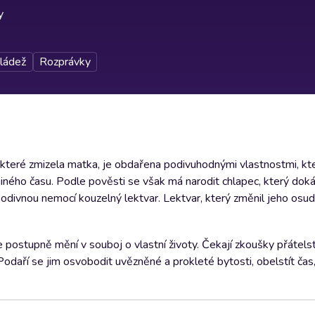
y
ládež
Rozprávky
 které zmizela matka, je obdařena podivuhodnými vlastnostmi, kt
jiného času. Podle pověsti se však má narodit chlapec, který dok
podivnou nemocí kouzelný lektvar. Lektvar, který změnil jeho osud
postupně mění v souboj o vlastní životy. Čekají zkoušky přátelství
Podaří se jim osvobodit uvězněné a prokleté bytosti, obelstít čas,