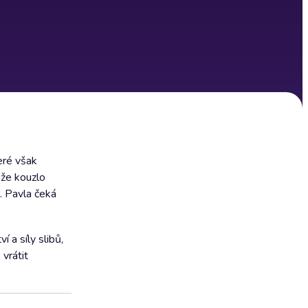
eré však
áže kouzlo
. Pavla čeká
 a síly slibů,
 vrátit