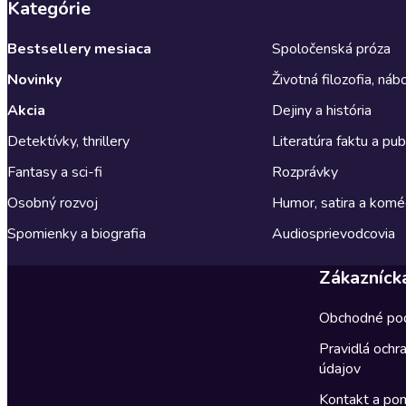
Kategórie
Bestsellery mesiaca
Spoločenská próza
Novinky
Životná filozofia, ná
Akcia
Dejiny a história
Detektívky, thrillery
Literatúra faktu a publ
Fantasy a sci-fi
Rozprávky
Osobný rozvoj
Humor, satira a komé
Spomienky a biografia
Audiosprievodcovia
Zákazníck
Obchodné po
Pravidlá ochr
údajov
Kontakt a po