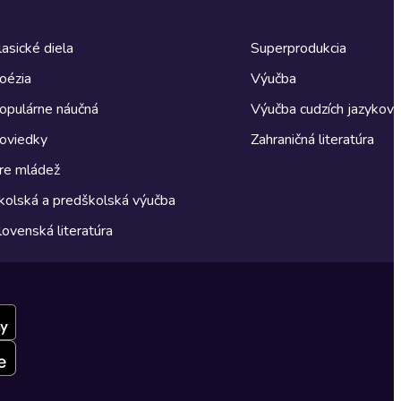
lasické diela
Superprodukcia
oézia
Výučba
opulárne náučná
Výučba cudzích jazykov
oviedky
Zahraničná literatúra
re mládež
kolská a predškolská výučba
lovenská literatúra