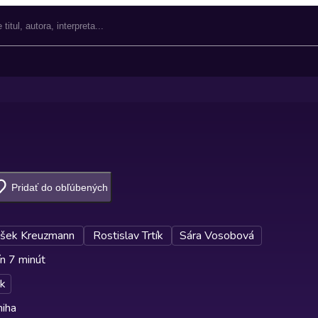
Pridať do obľúbených
išek Kreuzmann
Rostislav Trtík
Sára Vosobová
n 7 minút
k
niha