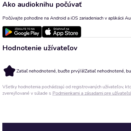
Ako audioknihu počúvať
Počúvajte pohodlne na Android a iOS zariadeniach v aplikácii A
Hodnotenie užívateľov
Zatiaľ nehodnotené, buďte prvý/á!
Zatiaľ nehodnotené, bu
Všetky hodnotenia pochádzajú od registrovaných užívateľov, ktor
zverejňované v súlade s
Podmienkami a zásadami pre užívateľs