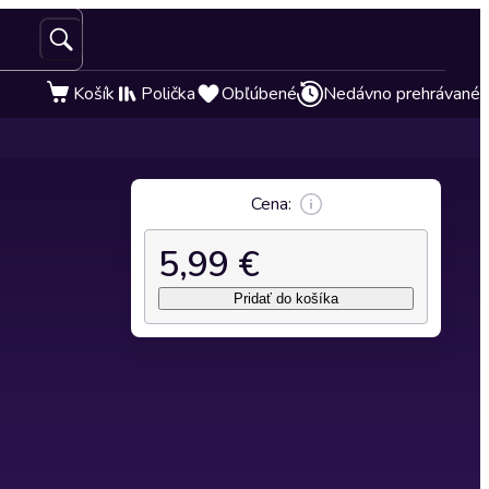
Košík
Polička
Obľúbené
Nedávno prehrávané
Cena:
5,99 €
Pridať do košíka