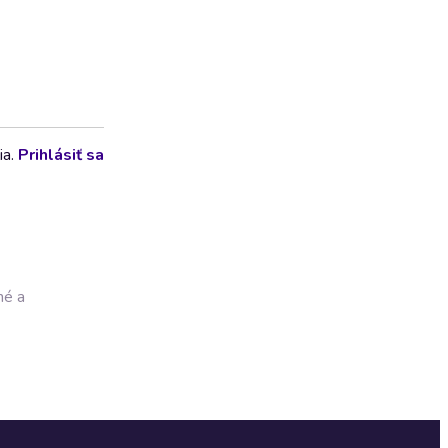
ia.
Prihlásiť sa
né a