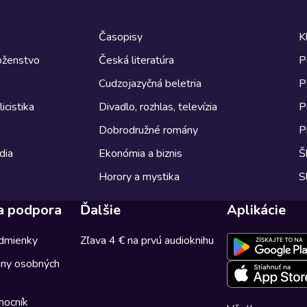
Časopisy
K
boženstvo
Česká literatúra
P
Cudzojazyčná beletria
P
icistika
Divadlo, rozhlas, televízia
P
Dobrodružné romány
P
dia
Ekonómia a biznis
Š
Horory a mystika
S
a podpora
Ďalšie
Aplikácie
dmienky
Zľava 4 € na prvú audioknihu
any osobných
mocník