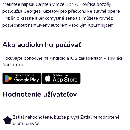
Mérimée napsal Carmen v roce 1847, Povídka později
posloužila Georgesi Bizetovi pro předlohu ke slavné opeře.
Příběh o krásné a lehkomyslné ženě l si můžete rovněž
poslechnout namluvený autorem - rodilým Kolumbijcem.
Ako audioknihu počúvať
Počúvajte pohodlne na Android a iOS zariadeniach v aplikácii
Audioteka
Hodnotenie užívateľov
Zatiaľ nehodnotené, buďte prvý/á!
Zatiaľ nehodnotené,
buďte prvý/á!