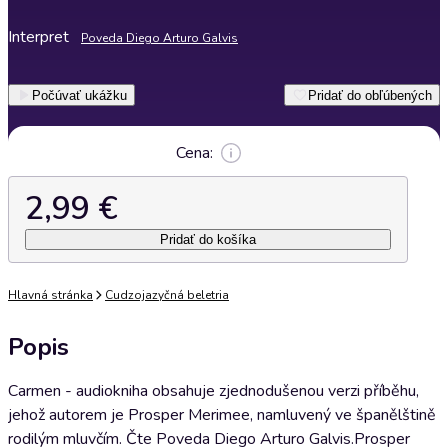
Interpret
Poveda Diego Arturo Galvis
Počúvať ukážku
Pridať do obľúbených
Cena:
2,99 €
Pridať do košíka
Hlavná stránka
Cudzojazyčná beletria
Popis
Carmen - audiokniha obsahuje zjednodušenou verzi příběhu,
jehož autorem je Prosper Merimee, namluvený ve španělštině
rodilým mluvčím. Čte Poveda Diego Arturo Galvis.Prosper