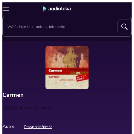
Carmen
Dĺžka
2 hodiny 11 minút
Autor
Prosper Mérimée