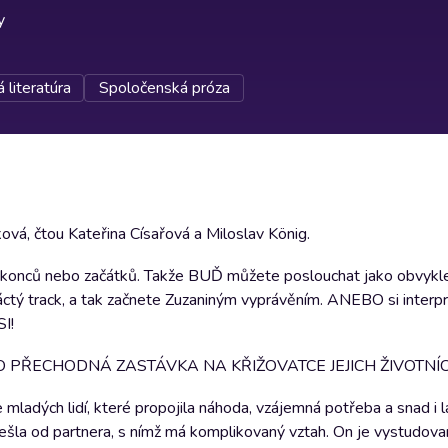
y
 literatúra
Spoločenská próza
vá, čtou Kateřina Císařová a Miloslav König.
 konců nebo začátků. Takže BUĎ můžete poslouchat jako obvykle
náctý track, a tak začnete Zuzaniným vyprávěním. ANEBO si inter
SI!
BO PŘECHODNÁ ZASTÁVKA NA KŘIŽOVATCE JEJICH ŽIVOTNÍ
mladých lidí, které propojila náhoda, vzájemná potřeba a snad i 
dešla od partnera, s nímž má komplikovaný vztah. On je vystudova