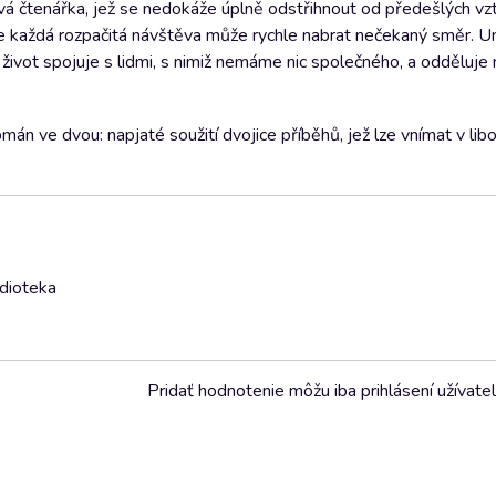
ivá čtenářka, jež se nedokáže úplně odstřihnout od předešlých vz
de každá rozpačitá návštěva může rychle nabrat nečekaný směr. Un
život spojuje s lidmi, s nimiž nemáme nic společného, a odděluje n
mán ve dvou: napjaté soužití dvojice příběhů, jež lze vnímat v li
udioteka
Pridať hodnotenie môžu iba prihlásení užívatel