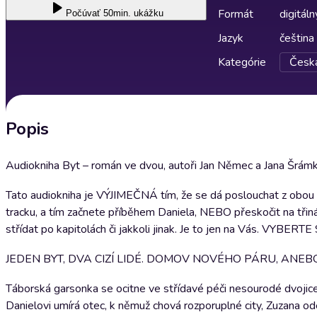
Formát
digitáln
Počúvať
50min. ukážku
Jazyk
čeština
Kategórie
Česká
Popis
Audiokniha Byt – román ve dvou, autoři Jan Němec a Jana Šrámko
Tato audiokniha je VÝJIMEČNÁ tím, že se dá poslouchat z obou
tracku, a tím začnete příběhem Daniela, NEBO přeskočit na tři
střídat po kapitolách či jakkoli jinak. Je to jen na Vás. VYBERTE 
JEDEN BYT, DVA CIZÍ LIDÉ. DOMOV NOVÉHO PÁRU, ANE
Táborská garsonka se ocitne ve střídavé péči nesourodé dvojice 
Danielovi umírá otec, k němuž chová rozporuplné city, Zuzana o