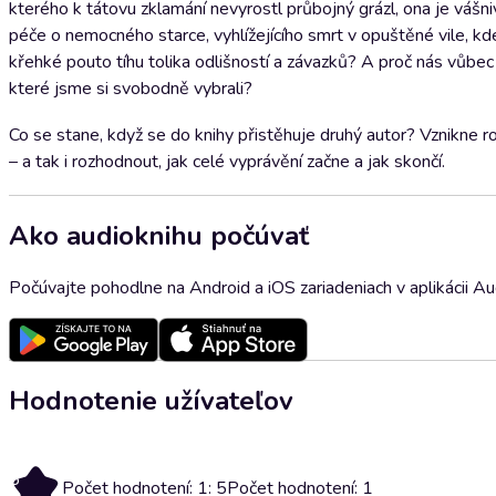
kterého k tátovu zklamání nevyrostl průbojný grázl, ona je vášn
péče o nemocného starce, vyhlížejícího smrt v opuštěné vile, k
křehké pouto tíhu tolika odlišností a závazků? A proč nás vůbec 
které jsme si svobodně vybrali?
Co se stane, když se do knihy přistěhuje druhý autor? Vznikne ro
– a tak i rozhodnout, jak celé vyprávění začne a jak skončí.
Ako audioknihu počúvať
Počúvajte pohodlne na Android a iOS zariadeniach v aplikácii A
Hodnotenie užívateľov
5
Počet hodnotení: 1: 5
Počet hodnotení: 1