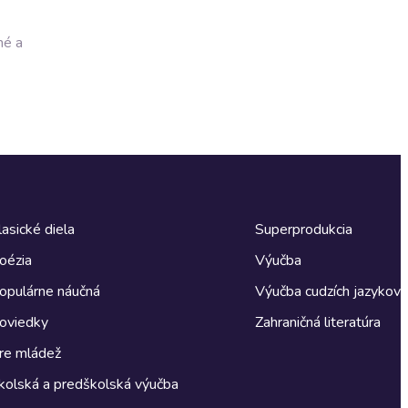
né a
lasické diela
Superprodukcia
oézia
Výučba
opulárne náučná
Výučba cudzích jazykov
oviedky
Zahraničná literatúra
re mládež
kolská a predškolská výučba