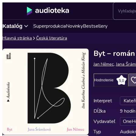
Superprodukcia
Novinky
Bestsellery
Katalóg
Hlavná stránka
Česká literatúra
Byt – román
Jan Němec
,
Jana Šrám
Hodnotenie
5,0
Interpret
Kateř
Dĺžka
9 hodín
Vydavateľ
OneH
Typ
Audiok