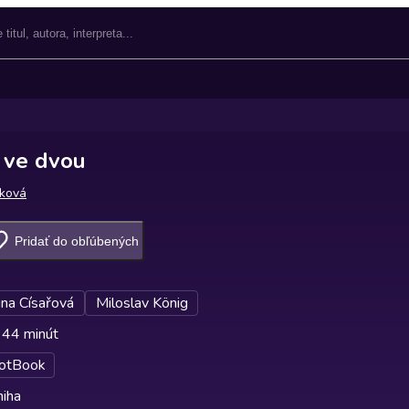
 ve dvou
ková
Pridať do obľúbených
ina Císařová
Miloslav König
 44 minút
otBook
niha