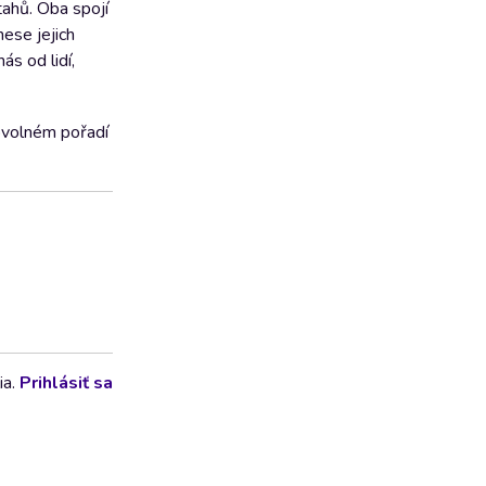
tahů. Oba spojí
ese jejich
ás od lidí,
bovolném pořadí
ia.
Prihlásiť sa