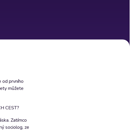
 od prvního
prety můžete
CH CEST?
láska. Zatímco
ný sociolog, ze