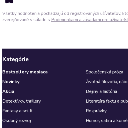
Všetky hodnotenia pochádzajú od registrovaných užívateľov, ktor
zverejňované v súlade s
Podmienkami a zásadami pre užívateľs
Kategórie
Bestsellery mesiaca
Spoločenská próza
Novinky
Životná filozofia, ná
Akcia
Dejiny a história
Detektívky, thrillery
Literatúra faktu a publ
Fantasy a sci-fi
Rozprávky
Osobný rozvoj
Humor, satira a komé