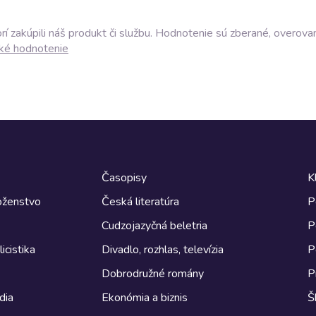
í zakúpili náš produkt či službu. Hodnotenie sú zberané, overova
ké hodnotenie
Časopisy
K
boženstvo
Česká literatúra
P
Cudzojazyčná beletria
P
icistika
Divadlo, rozhlas, televízia
P
Dobrodružné romány
P
dia
Ekonómia a biznis
Š