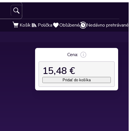
Košík
Polička
Obľúbené
Nedávno prehrávané
Cena:
15,48 €
Pridať do košíka