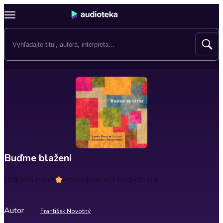
Buďme blaženi
Dĺžka
56 minút
Hodnotenie
5
(2 hodnotenia)
Autor
František Novotný