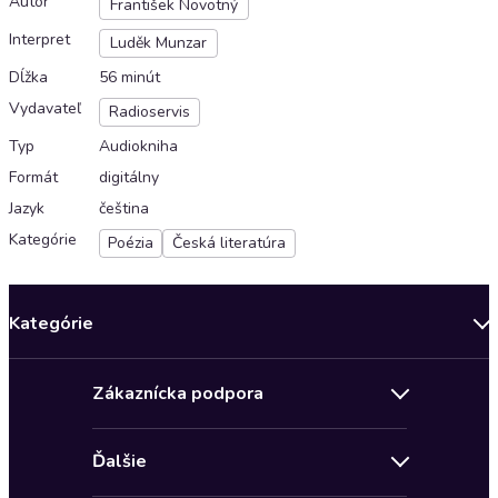
Autor
František Novotný
Interpret
Luděk Munzar
Dĺžka
56 minút
Vydavateľ
Radioservis
Typ
Audiokniha
Formát
digitálny
Jazyk
čeština
Kategórie
Poézia
Česká literatúra
Kategórie
Bestsellery mesiaca
Zákaznícka podpora
Novinky
Obchodné podmienky
Akcia
Ďalšie
Pravidlá ochrany osobných údajov
Detektívky, thrillery