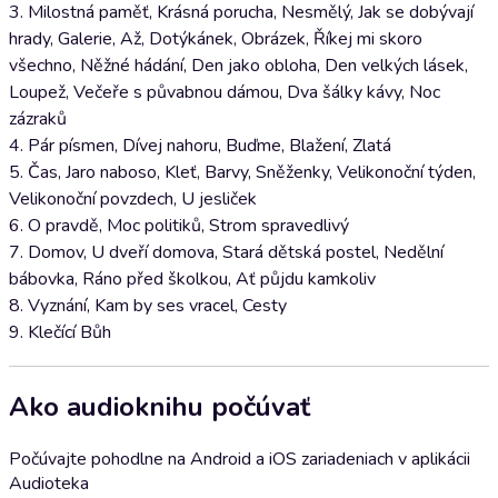
3. Milostná paměť, Krásná porucha, Nesmělý, Jak se dobývají
hrady, Galerie, Až, Dotýkánek, Obrázek, Říkej mi skoro
všechno, Něžné hádání, Den jako obloha, Den velkých lásek,
Loupež, Večeře s půvabnou dámou, Dva šálky kávy, Noc
zázraků
4. Pár písmen, Dívej nahoru, Buďme, Blažení, Zlatá
5. Čas, Jaro naboso, Kleť, Barvy, Sněženky, Velikonoční týden,
Velikonoční povzdech, U jesliček
6. O pravdě, Moc politiků, Strom spravedlivý
7. Domov, U dveří domova, Stará dětská postel, Nedělní
bábovka, Ráno před školkou, Ať půjdu kamkoliv
8. Vyznání, Kam by ses vracel, Cesty
9. Klečící Bůh
Ako audioknihu počúvať
Počúvajte pohodlne na Android a iOS zariadeniach v aplikácii
Audioteka