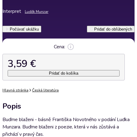
Interpret
Luděk Munzar
Počúvať ukážku
Pridať do obľúbených
Cena:
3,59 €
Pridať do košíka
Hlavná stránka
Česká literatúra
Popis
Buďme blaženi - básně Františka Novotného v podání Luďka
Munzara. Buďme blaženi z poezie, která v nás zůstává a
přichází v pravý čas.