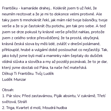
Františku - kamaráde drahej... Kolikrát jsem ti už řekl, že
neumím recitovat a že je mi to dokonce velmi protivné. Ale
taky jsem ti mnohokrát řekl, jak mám rád tvoje básničky, tvoje
verše a že si je častokrát čtu potichu, jen tak pro sebe. A teď
jsem se drze pokusil ty krásné verše přečíst nahlas, protože
jsem z celého srdce přesvědčený, že ta prostá, obyčejná,
krásná česká slova by měli lidé, zvlášť v dnešní polámané,
přihlouplé, hrubé a vulgární době poslouchat co nejčastěji. Tak,
jako když jsme byli malí a maminky nám šeptaly do dušiček
vlídná slůvka a slovíčka a my až později poznávali, že to je dar,
který jsme dostali od Pána, ta naše řeč mateřská.
Děkuji Ti Františku. Tvůj Luděk
Luděk Munzar
Obsah:
1. Pár slov, Před zastavárnou, Piják absintu, V cukrárně, Třetí
světová, Stráň
2. Triga, Kvartet d moll, Moudrá hudba