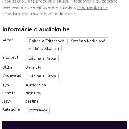
ktorí zakúpili náš produkt či službu. Hodnotenie sú zberané,
overované a zverejňované v súlade s
Podmienkami a
zásadami pre užívateľské hodnotenie
Informácie o audioknihe
Autor
Gabriela Fritschová
Kateřina Korbelová
Markéta Skalová
Interpret
Gábina a Katka
Dĺžka
3 minúty
Vydavateľ
Gábina a Katka
Typ
Audiokniha
Formát
digitálny
Jazyk
čeština
Kategórie
Rozprávky