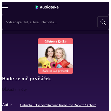
Bude ze mě prvňáček
Dĺžka
3 minúty
Autor
Gabriela Fritschová
Kateřina Korbelová
Markéta Skalová