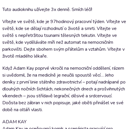
Tuto audioknihu užívejte 3x denně. Smích léčí!
Vítejte ve světě, kde je 97hodinový pracovní týden. Vítejte ve
světě, kde se dělají rozhodnutí o životě a smrti. Vítejte ve
světě s nepřetržitou tsunami tělesných tekutin. Vítejte ve
světě, kde vyděláváte míň než automat na nemocničním
parkovišti. Dejte sbohem svým přátelům a vztahům. Vítejte v
životě mladého lékaře.
Když Adam Kay poprvé vkročil na nemocniční oddělení, rázem
si uvědomil, že na medicíně je neučili spoustě věcí… Jeho
deníky z první linie státního zdravotnictví – potají nadrápané po
dlouhých nočních šichtách, nekonečných dnech a prošvihnutých
víkendech – jsou střídavě legrační, děsivé a srdcervoucí.
Dočista bez zábran v nich popisuje, jaké oběti přinášel ve své
době na oltáři vlasti.
ADAM KAY
Adam Kay je oceňovaný komik a scenárista pracující pro