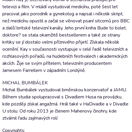
televizi a film. V mládí vystudoval medicínu, poté šest let
pracoval jako porodník a gynekolog a napsal i několik skript,
než medicínu opustil a začal se věnovat psaní sitcomů pro BBC
a další britské televizní kanály. Jeho první kniha Bude to bolet,
doktore? se stala okamžitě bestsellerem a také ze strany
kritiky se jí dostalo velmi příznivého přijetí. Získala několik
ocenění. Kay v současnosti vystupuje v celé řadě televizních a
rozhlasových pořadů, na hudebních festivalech i akademických
akcích. Žije se svým přítelem, televizním producentem
Jamesem Farrellem v západním Londýně.
MICHAL BUMBÁLEK
Michal Bumbálek vystudoval brněnskou konzervatoř a JAMU.
Během studia spolupracoval s Divadlem Husa na provázku,
kde později získal angažmá. Hrál také v HaDivadle a v Divadle
U stolu. Od roku 2013 je členem Mahenovy činohry, kde
ztvárnil řadu zajímavých rolí
Copyrights: