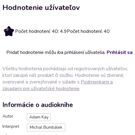
Hodnotenie užívateľov
4.9
Počet hodnotení: 40: 4.9
Počet hodnotení: 40
Pridať hodnotenie môžu iba prihlásení užívatelia.
Prihlásiť sa
Všetky hodnotenia pochádzajú od registrovaných užívateľov,
ktorí zakúpili náš produkt či službu. Hodnotenie sú zberané,
overované a zverejňované v súlade s
Podmienkami a
zásadami pre užívateľské hodnotenie
Informácie o audioknihe
Autor
Adam Kay
Interpret
Michal Bumbálek