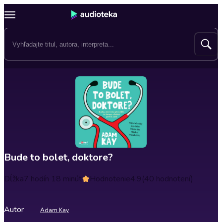
Bude to bolet, doktore?
Dĺžka
7 hodín 18 minút
Hodnotenie
4.9
(40 hodnotení)
Autor
Adam Kay