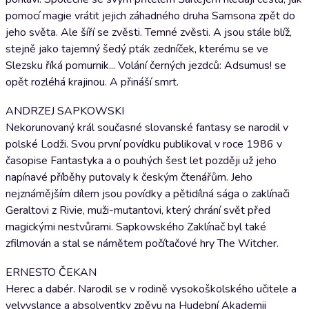
pomocí magie vrátit jejich záhadného druha Samsona zpět do
jeho světa. Ale šíří se zvěsti. Temné zvěsti. A jsou stále blíž,
stejně jako tajemný šedý pták zedníček, kterému se ve
Slezsku říká pomurnik... Volání černých jezdců: Adsumus! se
opět rozléhá krajinou. A přináší smrt.
ANDRZEJ SAPKOWSKI
Nekorunovaný král současné slovanské fantasy se narodil v
polské Lodži. Svou první povídku publikoval v roce 1986 v
časopise Fantastyka a o pouhých šest let později už jeho
napínavé příběhy putovaly k českým čtenářům. Jeho
nejznámějším dílem jsou povídky a pětidílná sága o zaklínači
Geraltovi z Rivie, muži-mutantovi, který chrání svět před
magickými nestvůrami. Sapkowského Zaklínač byl také
zfilmován a stal se námětem počítačové hry The Witcher.
ERNESTO ČEKAN
Herec a dabér. Narodil se v rodině vysokoškolského učitele a
velvyslance a absolventky zpěvu na Hudební Akademii