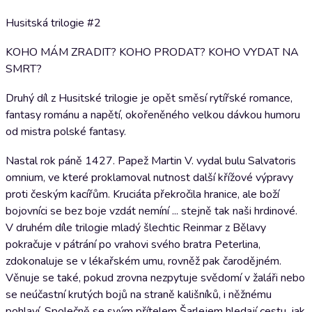
Husitská trilogie #2
KOHO MÁM ZRADIT? KOHO PRODAT? KOHO VYDAT NA
SMRT?
Druhý díl z Husitské trilogie je opět směsí rytířské romance,
fantasy románu a napětí, okořeněného velkou dávkou humoru
od mistra polské fantasy.
Nastal rok páně 1427. Papež Martin V. vydal bulu Salvatoris
omnium, ve které proklamoval nutnost další křížové výpravy
proti českým kacířům. Kruciáta překročila hranice, ale boží
bojovníci se bez boje vzdát nemíní ... stejně tak naši hrdinové.
V druhém díle trilogie mladý šlechtic Reinmar z Bělavy
pokračuje v pátrání po vrahovi svého bratra Peterlina,
zdokonaluje se v lékařském umu, rovněž pak čarodějném.
Věnuje se také, pokud zrovna nezpytuje svědomí v žaláři nebo
se neúčastní krutých bojů na straně kališníků, i něžnému
pohlaví. Společně se svým přítelem Šarlejem hledají cestu, jak