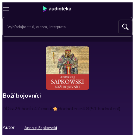
Boží bojovníci
Dĺžka
26 hodín 47 minút
Hodnotenie
4.8
(51 hodnotení)
Autor
Andrzej Sapkowski