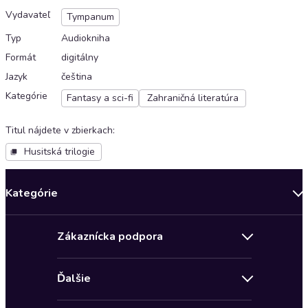
Vydavateľ
Tympanum
Typ
Audiokniha
Formát
digitálny
Jazyk
čeština
Kategórie
Fantasy a sci-fi
Zahraničná literatúra
Titul nájdete v zbierkach
:
Husitská trilogie
Kategórie
Bestsellery mesiaca
Zákaznícka podpora
Novinky
Obchodné podmienky
Akcia
Ďalšie
Pravidlá ochrany osobných údajov
Detektívky, thrillery
Zľava 4 € na prvú audioknihu