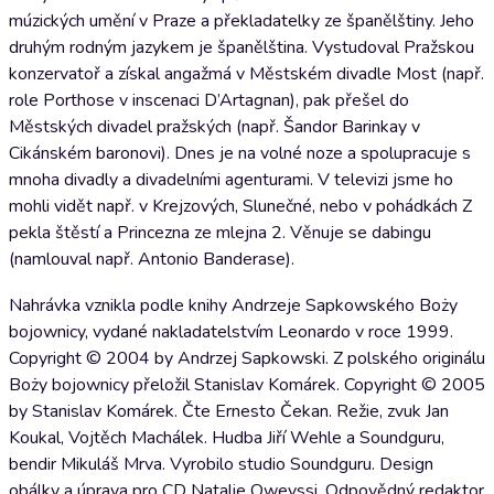
múzických umění v Praze a překladatelky ze španělštiny. Jeho
druhým rodným jazykem je španělština. Vystudoval Pražskou
konzervatoř a získal angažmá v Městském divadle Most (např.
role Porthose v inscenaci D’Artagnan), pak přešel do
Městských divadel pražských (např. Šandor Barinkay v
Cikánském baronovi). Dnes je na volné noze a spolupracuje s
mnoha divadly a divadelními agenturami. V televizi jsme ho
mohli vidět např. v Krejzových, Slunečné, nebo v pohádkách Z
pekla štěstí a Princezna ze mlejna 2. Věnuje se dabingu
(namlouval např. Antonio Banderase).
Nahrávka vznikla podle knihy Andrzeje Sapkowského Boży
bojownicy, vydané nakladatelstvím Leonardo v roce 1999.
Copyright © 2004 by Andrzej Sapkowski. Z polského originálu
Boży bojownicy přeložil Stanislav Komárek. Copyright © 2005
by Stanislav Komárek. Čte Ernesto Čekan. Režie, zvuk Jan
Koukal, Vojtěch Machálek. Hudba Jiří Wehle a Soundguru,
bendir Mikuláš Mrva. Vyrobilo studio Soundguru. Design
obálky a úprava pro CD Natalie Oweyssi. Odpovědný redaktor