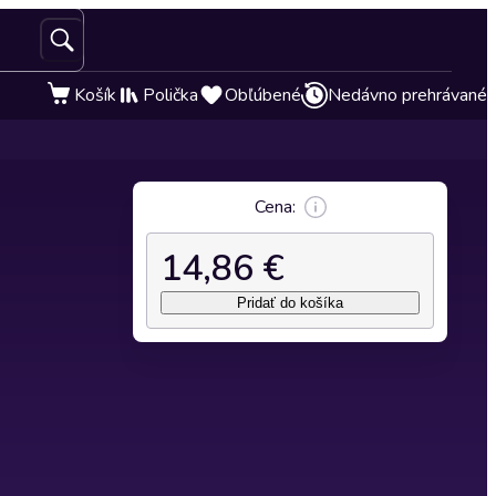
Košík
Polička
Obľúbené
Nedávno prehrávané
Cena:
14,86 €
Pridať do košíka