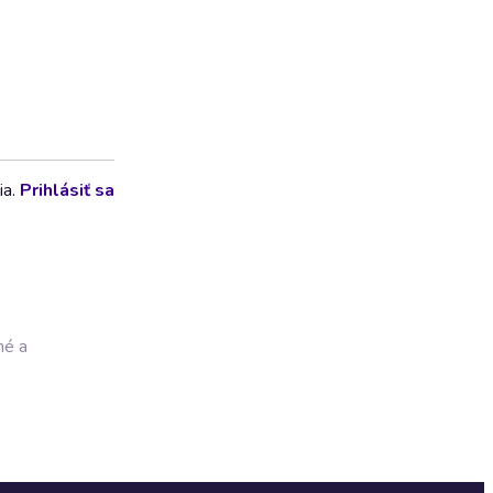
ia.
Prihlásiť sa
né a