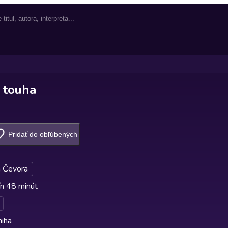
 touha
Pridať do obľúbených
n Čevora
n 48 minút
niha