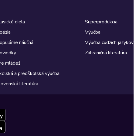
lasické diela
Superprodukcia
oézia
Výučba
opulárne náučná
Výučba cudzích jazykov
oviedky
Zahraničná literatúra
re mládež
kolská a predškolská výučba
lovenská literatúra