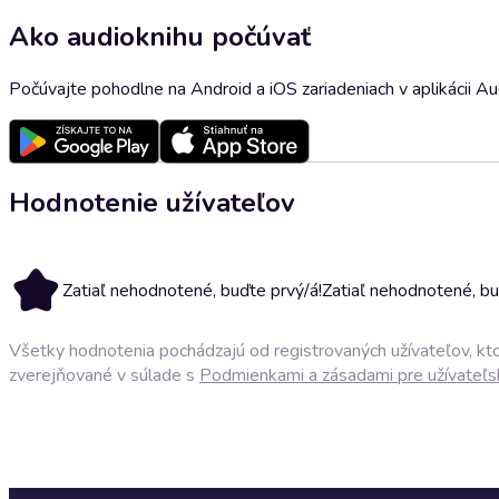
Ako audioknihu počúvať
Počúvajte pohodlne na Android a iOS zariadeniach v aplikácii A
Hodnotenie užívateľov
Zatiaľ nehodnotené, buďte prvý/á!
Zatiaľ nehodnotené, bu
Všetky hodnotenia pochádzajú od registrovaných užívateľov, ktor
zverejňované v súlade s
Podmienkami a zásadami pre užívateľs