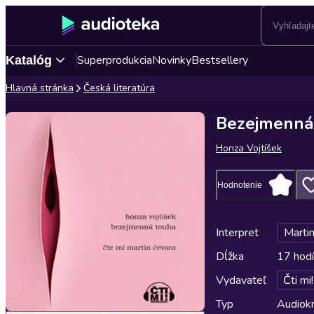
Superprodukcia
Novinky
Bestsellery
Katalóg
Hlavná stránka
Česká literatúra
Bezejmenná
Honza Vojtíšek
Hodnotenie
Interpret
Marti
Dĺžka
17 hodí
Vydavateľ
Čti mi!
Typ
Audiok