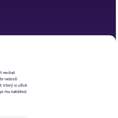
st nechat
že radostí
 který si užívá
 je mu nabídnut