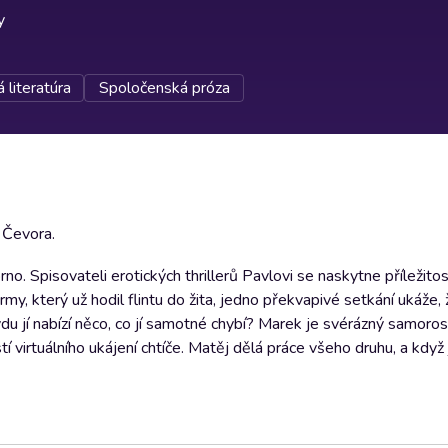
y
 literatúra
Spoločenská próza
 Čevora.
no. Spisovateli erotických thrillerů Pavlovi se naskytne příležito
my, který už hodil flintu do žita, jedno překvapivé setkání ukáže, 
u jí nabízí něco, co jí samotné chybí? Marek je svérázný samorost,
virtuálního ukájení chtíče. Matěj dělá práce všeho druhu, a když