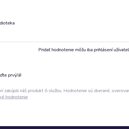
udioteka
Pridať hodnotenie môžu iba prihlásení užívatel
ďte prvý/á!
í zakúpili náš produkt či službu. Hodnotenie sú zberané, overova
ké hodnotenie