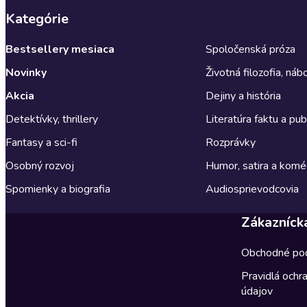
Kategórie
Bestsellery mesiaca
Spoločenská próza
Novinky
Životná filozofia, ná
Akcia
Dejiny a história
Detektívky, thrillery
Literatúra faktu a publ
Fantasy a sci-fi
Rozprávky
Osobný rozvoj
Humor, satira a komé
Spomienky a biografia
Audiosprievodcovia
Zákazníck
Obchodné po
Pravidlá ochr
údajov