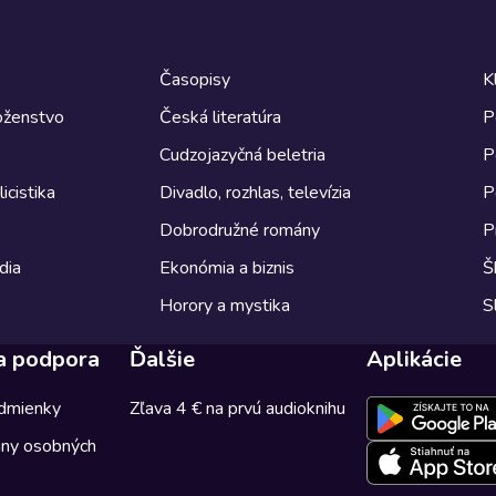
Časopisy
K
boženstvo
Česká literatúra
P
Cudzojazyčná beletria
P
icistika
Divadlo, rozhlas, televízia
P
Dobrodružné romány
P
dia
Ekonómia a biznis
Š
Horory a mystika
S
a podpora
Ďalšie
Aplikácie
dmienky
Zľava 4 € na prvú audioknihu
any osobných