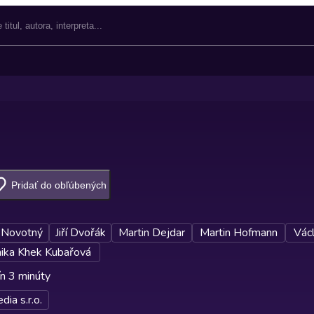
Pridať do obľúbených
 Novotný
Jiří Dvořák
Martin Dejdar
Martin Hofmann
Václ
ika Khek Kubařová
n 3 minúty
ia s.r.o.