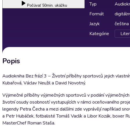
Typ
Audiok
Počúvať
50min. ukážku
Formát
digitáln
Jazyk
čeština
Kategórie
Liter
Popis
Audiokniha Bez frází 3 − Životní příběhy sportovců jejich vlastn
Kubařová, Václav Neužil a David Novotný.
Výjimečné příběhy výjimečných sportovců v podání výjimečných hl
životní osudy osobností vystupujících v rámci oceňovaného projekt
legendy Petra Čecha a mezi dalšími zde vyprávějí například sn
a Petr Hubáček, fotbalisté Tomáš Vaclík a Libor Kozák, boxer Rud
MasterChef Roman Staša.