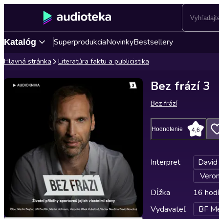
Superprodukcia
Novinky
Bestsellery
Katalóg
Hlavná stránka
Literatúra faktu a publicistika
Bez frází 3
Bez frází
Hodnotenie
4,6
Interpret
David
Veron
Dĺžka
16 hodí
Vydavateľ
BF Med