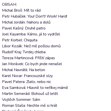
OBSAH:
Michal Broš: Mít to rád
Petr Hubáček: You! Don't! Work! Hard!
Michal Jordán: Nahoru a dolů
Pavel Kašný: Druhé patro
Joel Kayamba: Kámo, já to vydržel
Petr Korbel: Chiquita
Libor Kozák: Než mě pošlou domů
Rudolf Kraj: Tvrdej chleba
Tereza Martincová: Příští zápas
Jan Morávek: Co bych jinde nenašel
Michal Navrátil: Na beton
Karel Nocar: Francouzské slzy
Pavel Patera: Zlato, nebo nic
Eva Samková: Hlavně to neříkej mámě
Martin Semerád: Bohouš už letěl
Vojtěch Sommer: Sám
Roman Staša: Nechte mě si hrát