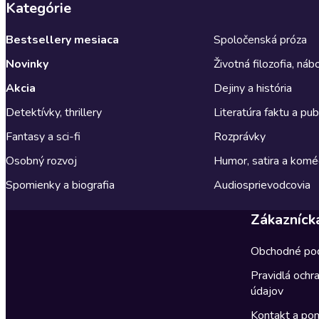
Kategórie
Bestsellery mesiaca
Spoločenská próza
Novinky
Životná filozofia, ná
Akcia
Dejiny a história
Detektívky, thrillery
Literatúra faktu a publ
Fantasy a sci-fi
Rozprávky
Osobný rozvoj
Humor, satira a komé
Spomienky a biografia
Audiosprievodcovia
Zákazníck
Obchodné po
Pravidlá ochr
údajov
Kontakt a po