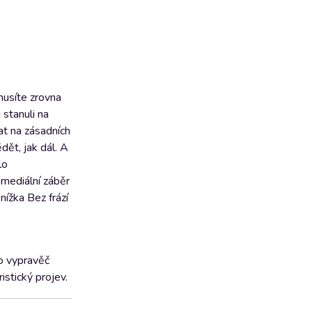
musíte zrovna
stanuli na
at na zásadních
dět, jak dál. A
lo
 mediální záběr
nížka Bez frází
ko vypravěč
istický projev.