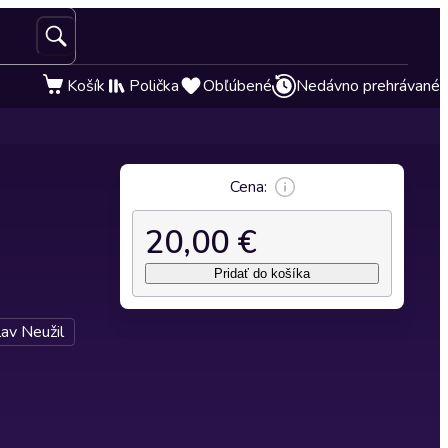
Košík
Polička
Obľúbené
Nedávno prehrávané
Cena:
20,00 €
Pridať do košíka
av Neužil