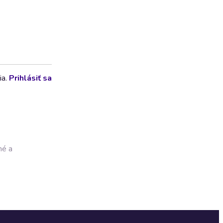
ia.
Prihlásiť sa
né a