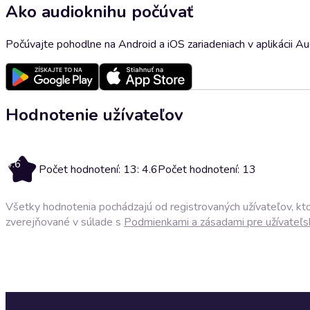
Ako audioknihu počúvať
Počúvajte pohodlne na Android a iOS zariadeniach v aplikácii A
Hodnotenie užívateľov
4.6
Počet hodnotení: 13: 4.6
Počet hodnotení: 13
Všetky hodnotenia pochádzajú od registrovaných užívateľov, ktor
zverejňované v súlade s
Podmienkami a zásadami pre užívateľs