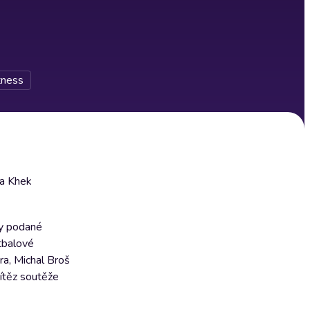
tness
ka Khek
ky podané
otbalové
ra, Michal Broš
vítěz soutěže