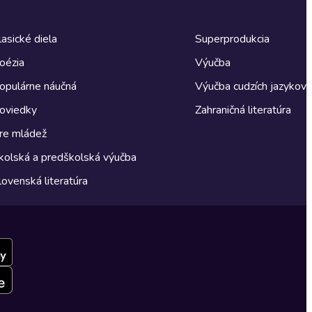
lasické diela
Superprodukcia
oézia
Výučba
opulárne náučná
Výučba cudzích jazykov
oviedky
Zahraničná literatúra
re mládež
kolská a predškolská výučba
lovenská literatúra