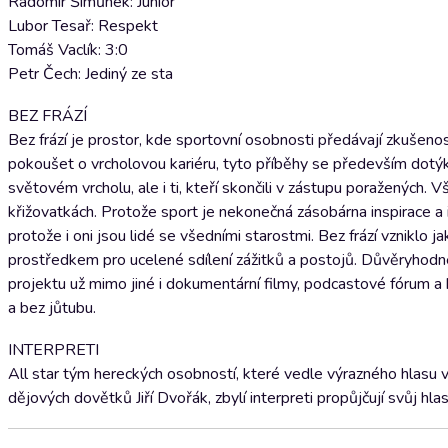
Radomír Šimůnek: Junior
Lubor Tesař: Respekt
Tomáš Vaclík: 3:0
Petr Čech: Jediný ze sta
BEZ FRÁZÍ
Bez frází je prostor, kde sportovní osobnosti předávají zkušeno
pokoušet o vrcholovou kariéru, tyto příběhy se především dotýk
světovém vrcholu, ale i ti, kteří skončili v zástupu poražených.
křižovatkách. Protože sport je nekonečná zásobárna inspirace a i
protože i oni jsou lidé se všedními starostmi. Bez frází vznikl
prostředkem pro ucelené sdílení zážitků a postojů. Důvěryhodné pr
projektu už mimo jiné i dokumentární filmy, podcastové fórum a b
a bez jůtubu.
INTERPRETI
All star tým hereckých osobností, které vedle výrazného hlasu vl
dějových dovětků Jiří Dvořák, zbylí interpreti propůjčují svůj hl