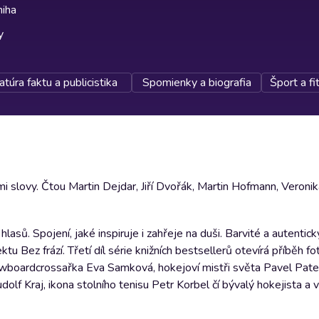
niha
y
atúra faktu a publicistika
Spomienky a biografia
Šport a fi
ími slovy. Čtou Martin Dejdar, Jiří Dvořák, Martin Hofmann, Veroni
asů. Spojení, jaké inspiruje i zahřeje na duši. Barvité a autentic
u Bez frází. Třetí díl série knižních bestsellerů otevírá příběh f
owboardcrossařka Eva Samková, hokejoví mistři světa Pavel Pate
olf Kraj, ikona stolního tenisu Petr Korbel čí bývalý hokejista a 