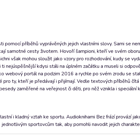
sti pomocí příběhů vyprávěných jejich vlastními slovy. Sami se ne
ají samotné cesty životem. Hovoří šampioni, kteří ve svém oboru 
 Všichni však mohou sloužit jako vzory pro rozhodování, kudy se vyd
 ti nejúspěšnější kdysi stáli na úplném začátku a museli si odpově
o jako webový portál na podzim 2016 a rychle po svém zrodu se sta
o ty, kteří je předávají i přijímají. Vedle textových příběhů čítá
esedy zaměřené na veřejnost či děti, pro něž vznikla i speciální k
astní i kladný vztah ke sportu. Audioknihami Bez frází provází ja
as jednotlivým sportovcům tak, aby pomohli navodit jejich charakter