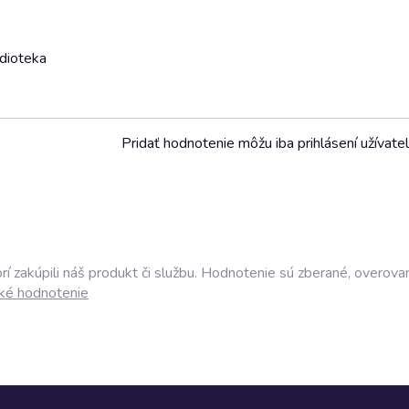
udioteka
Pridať hodnotenie môžu iba prihlásení užívatel
í zakúpili náš produkt či službu. Hodnotenie sú zberané, overova
ké hodnotenie