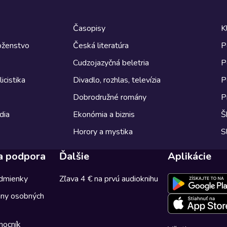
Časopisy
K
boženstvo
Česká literatúra
P
Cudzojazyčná beletria
P
icistika
Divadlo, rozhlas, televízia
P
Dobrodružné romány
P
dia
Ekonómia a biznis
Š
Horory a mystika
S
a podpora
Ďalšie
Aplikácie
dmienky
Zľava 4 € na prvú audioknihu
any osobných
mocník