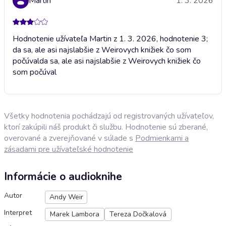
Martin
1. 3. 2026
Hodnotenie užívateľa Martin z 1. 3. 2026, hodnotenie 3;
da sa, ale asi najslabšie z Weirovych knižiek čo som
počúval
da sa, ale asi najslabšie z Weirovych knižiek čo
som počúval
Všetky hodnotenia pochádzajú od registrovaných užívateľov,
ktorí zakúpili náš produkt či službu. Hodnotenie sú zberané,
overované a zverejňované v súlade s
Podmienkami a
zásadami pre užívateľské hodnotenie
Informácie o audioknihe
Autor
Andy Weir
Interpret
Marek Lambora
Tereza Dočkalová