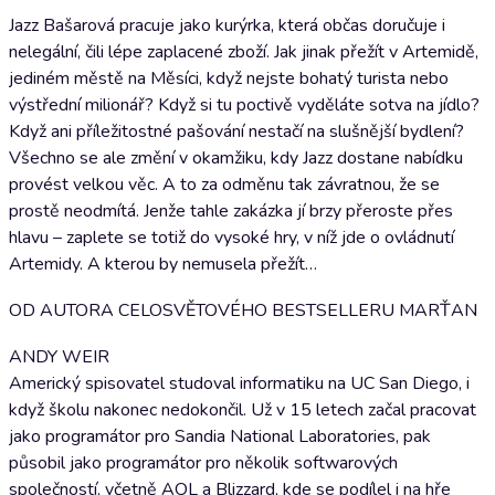
Jazz Bašarová pracuje jako kurýrka, která občas doručuje i
nelegální, čili lépe zaplacené zboží. Jak jinak přežít v Artemidě,
jediném městě na Měsíci, když nejste bohatý turista nebo
výstřední milionář? Když si tu poctivě vyděláte sotva na jídlo?
Když ani příležitostné pašování nestačí na slušnější bydlení?
Všechno se ale změní v okamžiku, kdy Jazz dostane nabídku
provést velkou věc. A to za odměnu tak závratnou, že se
prostě neodmítá. Jenže tahle zakázka jí brzy přeroste přes
hlavu – zaplete se totiž do vysoké hry, v níž jde o ovládnutí
Artemidy. A kterou by nemusela přežít…
OD AUTORA CELOSVĚTOVÉHO BESTSELLERU MARŤAN
ANDY WEIR
Americký spisovatel studoval informatiku na UC San Diego, i
když školu nakonec nedokončil. Už v 15 letech začal pracovat
jako programátor pro Sandia National Laboratories, pak
působil jako programátor pro několik softwarových
společností, včetně AOL a Blizzard, kde se podílel i na hře