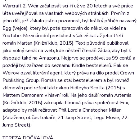
Warcraft 2. Weir začal psát sci-fi už ve 20 letech a své práce
léta uveřejňoval na vlastních webových stránkách. Prvním z
jeho děl, jež získalo jistou pozornost, byl krátký příběh nazvaný
Egg (Vejce), který byl poté zpracován do několika videí na
YouTube. Mezinárodní proslulost však získal až jeho třetí
román Marťan (Knižní klub, 2015). Text původně publikoval
jako volný seriál na web, kde někteří čtenáři žádali, aby byl k
dispozici také na Amazonu. Nejprve se prodával za 99 centů a
později byl zařazen do seznamu Kindle bestsellerů. Pak se
Weirovi ozval literární agent, který práva na dílo prodal Crown
Publishing Group. Román se stal bestsellerem a byl rovněž
zfilmován pod režijní taktovkou Ridleyho Scotta (2015) s
Mattem Damonem v hlavní roli. Na jeho další román Artemis
(Knižní klub, 2018) zakoupila filmová práva společnost Fox,
adaptaci by měli režírovat Phil Lord a Christopher Miller
(Zataženo, občas trakaře, 21 Jump Street, Lego Movie, 22
Jump Street).
TEREZA DOČKALOVÁ