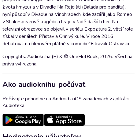
života hmyzu) a v Divadle Na Rejdišti (Balada pro banditu),
nyní působí v Divadle na Vinohradech, kde zazářil jako Romeo
v Shakespearově tragédii a hraje v řadě dalších her. Na
televizní obrazovce se objevil v seriálu Expozitura 2, větší role
získal v seriálech Přístav a Ohnivý kuře. V roce 2016
debutoval na filmovém plátně v komedii Ostravak Ostravski.
Copyrights: Audiokniha (P) & © OneHotBook, 2026. Všechna
práva vyhrazena.
Ako audioknihu počúvať
Počúvajte pohodlne na Android a iOS zariadeniach v aplikácii
Audioteka
Hodnotenie užívateľov