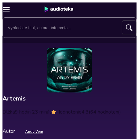
Artemis
Dĺžka
9 hodín 23 minút
Hodnotenie
4.3
(64 hodnotení)
Autor
Andy Weir