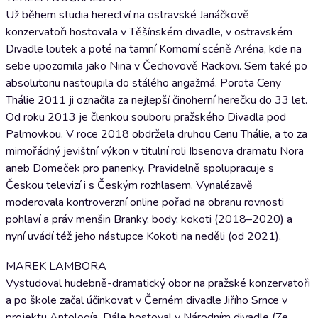
Už během studia herectví na ostravské Janáčkově
konzervatoři hostovala v Těšínském divadle, v ostravském
Divadle loutek a poté na tamní Komorní scéně Aréna, kde na
sebe upozornila jako Nina v Čechovově Rackovi. Sem také po
absolutoriu nastoupila do stálého angažmá. Porota Ceny
Thálie 2011 ji označila za nejlepší činoherní herečku do 33 let.
Od roku 2013 je členkou souboru pražského Divadla pod
Palmovkou. V roce 2018 obdržela druhou Cenu Thálie, a to za
mimořádný jevištní výkon v titulní roli Ibsenova dramatu Nora
aneb Domeček pro panenky. Pravidelně spolupracuje s
Českou televizí i s Českým rozhlasem. Vynalézavě
moderovala kontroverzní online pořad na obranu rovnosti
pohlaví a práv menšin Branky, body, kokoti (2018–2020) a
nyní uvádí též jeho nástupce Kokoti na neděli (od 2021).
MAREK LAMBORA
Vystudoval hudebně-dramatický obor na pražské konzervatoři
a po škole začal účinkovat v Černém divadle Jiřího Srnce v
projektu Antología. Dále hostoval v Národním divadle (Ze