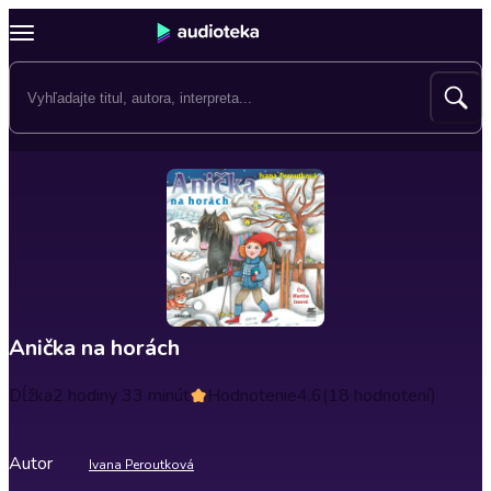
Anička na horách
Dĺžka
2 hodiny 33 minút
Hodnotenie
4.6
(18 hodnotení)
Autor
Ivana Peroutková