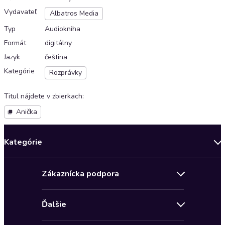
Vydavateľ
Albatros Media
Typ
Audiokniha
Formát
digitálny
Jazyk
čeština
Kategórie
Rozprávky
Titul nájdete v zbierkach
:
Anička
Kategórie
Bestsellery mesiaca
Zákaznícka podpora
Novinky
Obchodné podmienky
Akcia
Ďalšie
Pravidlá ochrany osobných údajov
Detektívky, thrillery