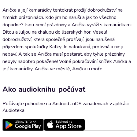
Anička a její kamarádky tentokrát prožijí dobrodružství na
zimních prázdninách. Kdo jim ho naruší a jak to všechno
dopadne? Jsou zimní prázdniny a Anička vyráží s kamarádkami
Ditou a Juljou na chalupu do Jizerských hor. Veselá
dobrodružství, která společně prožívají, jsou narušená
příjezdem spolužačky Katky. Je nafoukaná, protivná a nic ji
nebaví. A tak se Anička musí postarat, aby tyhle prázdniny
nebyly nadobro pokažené! Volné pokračování knížek Anička a
její kamarádky, Anička ve městě, Anička u moře.
Ako audioknihu počúvať
Počúvajte pohodlne na Android a iOS zariadeniach v aplikácii
Audioteka