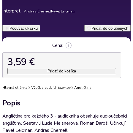
Interpret
Andras Chernell
Pavel Leicman
Počúvať ukážku
Pridať do obľúbených
Cena:
3,59 €
Pridať do košíka
Hlavná stránka
Výučba cudzích jazykov
Angličtina
Popis
Angličtina pro každého 3 - audiokniha obsahuje audioučebnici
angličtiny. Sestavili Lucie Meisnerová, Roman Baroš. Účinkují
Pavel Leicman, Andras Chernell.