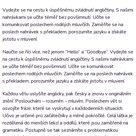
Vydejte se na cestu k úspěšnému zvládnutí angličtiny. S našimi
nahrávkami se učíte téměř bez povšimnutí. Učíte se
komunikovat poslechem rodilých mluvčích. Zaměříte se na
poslech nahrávek s překladem, porozumíte jazyku a získáte
jistotu v mluvení.
Naučte se říci více, než jenom “Hello” a “Goodbye”. Vydejte se
na cestu k úspěšnému zvládnutí angličtiny. S našimi nahrávkami
se učíte téměř bez povšimnutí. Učíte se komunikovat
poslechem rodilých mluvčích. Zaměříte se na poslech nahrávek
s překladem, porozumíte jazyku a získáte jistotu v mluvení.
Každou větu uslyšíte anglicky, pak česky a znovu v originálním
znění. Poslouchám – rozumím – mluvím. Poslechem vět si
osvojíte fráze, které se vyskytují v každodenních situacích.
Učivo je určené pro začátečníky a mírně pokročilé. Celá látka je
rozdělená do menších lekcí a oddílů, které jsou zaměřené na
gramatiku. Postupně se tak seznámíte s problematikou