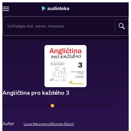
Angličtina pro každého 3
Dĺžka
1 hodina 1 minúta
Hodnotenie
4
(1 hodnotenie)
Autor
Lucie Meisnerová
Roman Baroš