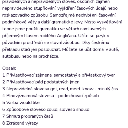
pravidelných a nepravidelných sloves, osobních zájmen,
nepravidelného stupňování, vyjádření časových údajů nebo
rozkazovacího způsobu. Samozřejmě nechybí ani časování,
podmínkové věty a další gramatické jevy. Místo vysvětlování
teorie jsme použili gramatiku ve větách namluvených
příjemným hlasem rodilého Angličana. Učíte se jazyk v
původním prostředí i se slovní zásobou. Díky českému
překladu stačí jen poslouchat. Můžete se učit doma, v autě,
autobusu nebo na procházce.
Obsah:
1 Přivlastňovací zájmena, samostatný a přívlastkový tvar
2 Přivlastňovací pád podstatných jmen
3 Nepravidelná slovesa get, read, meet, know - minulý čas
4 Plnovýznamová slovesa - podmiňovací způsob
5 Vazba would like
6 Způsobové sloveso could, sloveso should
7 Shrnutí probraných časů
8 Zkrácené výrazy