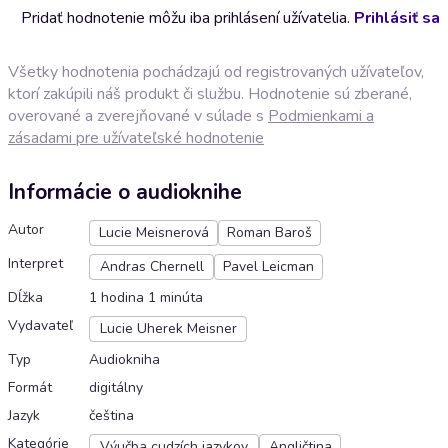
Pridať hodnotenie môžu iba prihlásení užívatelia.
Prihlásiť sa
Všetky hodnotenia pochádzajú od registrovaných užívateľov,
ktorí zakúpili náš produkt či službu. Hodnotenie sú zberané,
overované a zverejňované v súlade s
Podmienkami a
zásadami pre užívateľské hodnotenie
Informácie o audioknihe
Autor
Lucie Meisnerová
Roman Baroš
Interpret
Andras Chernell
Pavel Leicman
Dĺžka
1 hodina 1 minúta
Vydavateľ
Lucie Uherek Meisner
Typ
Audiokniha
Formát
digitálny
Jazyk
čeština
Kategórie
Výučba cudzích jazykov
Angličtina