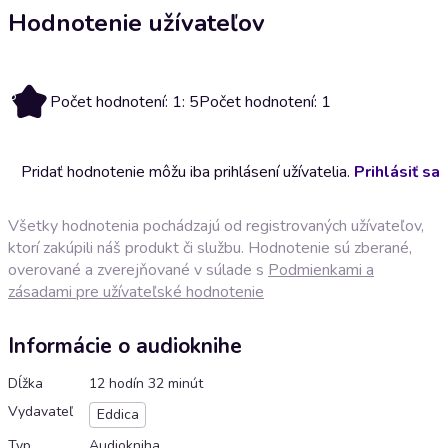
Hodnotenie užívateľov
5
Počet hodnotení: 1: 5
Počet hodnotení: 1
Pridať hodnotenie môžu iba prihlásení užívatelia.
Prihlásiť sa
Všetky hodnotenia pochádzajú od registrovaných užívateľov,
ktorí zakúpili náš produkt či službu. Hodnotenie sú zberané,
overované a zverejňované v súlade s
Podmienkami a
zásadami pre užívateľské hodnotenie
Informácie o audioknihe
Dĺžka
12 hodín 32 minút
Vydavateľ
Eddica
Typ
Audiokniha