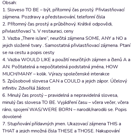
Obsah:
1. Sloveso TO BE – být, přítomný čas prostý. Přivlastňovací
zájmena. Pozdravy a představování, telefonní čísla
2. Přítomný čas prostý a průběhový. Krátké odpovědi,
přivlastňovací 's. V restauraci, ceny
3. Vazba „There is/are“, neurčitá zájmena SOME, ANY a NO a
jejich složené tvary . Samostatná přivlastňovací zájmena. Ptaní
se na cestu a popis cesty
4. Vazba WOULD LIKE a použití neurčitých zájmen a členů A a
AN. Počitatelná a nepočitatelná podstatná jména, HOW
MUCH/MANY – kolik. Výrazy společenské interakce
5. Způsobové slovesa CAN a COULD a jejich zápor. Účelový
infinitiv. Zdvořilá žádost
6. Minulý čas prostý – pravidelná a nepravidelná slovesa,
minulý čas slovesa TO BE. Vyjádření času – včera večer, včera
ráno, spojení WAS/WERE BORN – narodil/narodili se. Popis
dovolené
7. Stupňování přídavných jmen. Ukazovací zájmena THIS a
THAT a jejich množná čísla THESE a THOSE. Nakupování