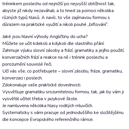
tréninkem poslechu od nejnižší po nejvyšší obtížnost tak,
abyste již nikdy nezaváhali, a to hned za pomoci několika
různých typů hlasů. A navíc, to vše zajímavou formou s
důrazem na praktické využití a nikoli pouhé „biflování“.
Jaké jsou hlavní výhody Angličtiny do ucha?
Můžete se učit kdekoli a kdykoli dle vlastního přání.
Zahrnuje výuku slovní zásoby a frází, gramatiky a jejího použití,
konverzačních frází a reakce na ně i trénink poslechu a
porozumění souvislé řeči.
Učí vás vše, co potřebujete – slovní zásobu, fráze, gramatiku,
konverzaci i poslech.
Zdokonaluje vaše praktické dovednosti.
Vysvětluje gramatiku srozumitelnou formou, tak, jak by vám ji
vysvětlil učitel třeba v jazykové škole.
Je namluvena několika hlasy rodilých mluvčích.
Systematicky s vámi pracuje od jednoduššího ke složitějšímu
dle koncepce Evropského referenčního rámce.