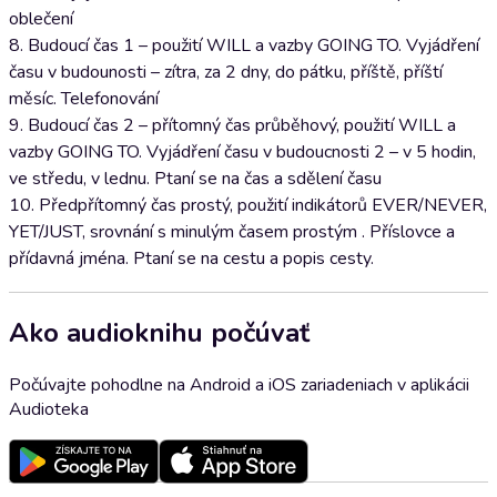
oblečení
8. Budoucí čas 1 – použití WILL a vazby GOING TO. Vyjádření
času v budounosti – zítra, za 2 dny, do pátku, příště, příští
měsíc. Telefonování
9. Budoucí čas 2 – přítomný čas průběhový, použití WILL a
vazby GOING TO. Vyjádření času v budoucnosti 2 – v 5 hodin,
ve středu, v lednu. Ptaní se na čas a sdělení času
10. Předpřítomný čas prostý, použití indikátorů EVER/NEVER,
YET/JUST, srovnání s minulým časem prostým . Příslovce a
přídavná jména. Ptaní se na cestu a popis cesty.
Ako audioknihu počúvať
Počúvajte pohodlne na Android a iOS zariadeniach v aplikácii
Audioteka