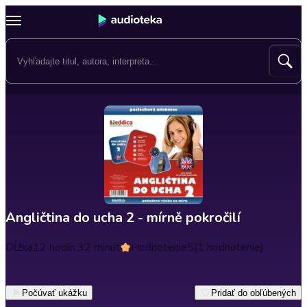
Angličtina do ucha 2 - mírně pokročilí
Dĺžka
12 hodín 32 minút
Hodnotenie
5
(1 hodnotenie)
Počúvať ukážku
Pridať do obľúbených