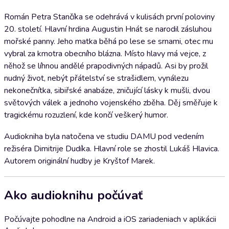
Román Petra Stančíka se odehrává v kulisách první poloviny
20. století. Hlavní hrdina Augustin Hnát se narodil zásluhou
mořské panny. Jeho matka běhá po lese se srnami, otec mu
vybral za kmotra obecního blázna. Místo hlavy má vejce, z
něhož se líhnou andělé prapodivných nápadů. Asi by prožil
nudný život, nebýt přátelství se strašidlem, vynálezu
nekonečnítka, sibiřské anabáze, zničující lásky k mušli, dvou
světových válek a jednoho vojenského zběha. Děj směřuje k
tragickému rozuzlení, kde končí veškerý humor.
Audiokniha byla natočena ve studiu DAMU pod vedením
režiséra Dimitrije Dudíka. Hlavní role se zhostil Lukáš Hlavica.
Autorem originální hudby je Kryštof Marek.
Ako audioknihu počúvať
Počúvajte pohodlne na Android a iOS zariadeniach v aplikácii