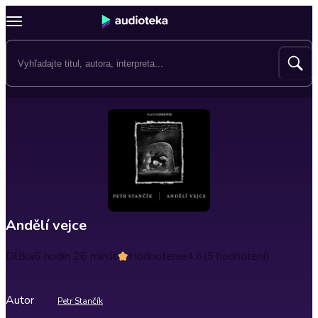
Andělí vejce
Dĺžka
6 hodín 26 minút
Hodnotenie
4.6
(5 hodnotení)
Autor
Petr Stančík