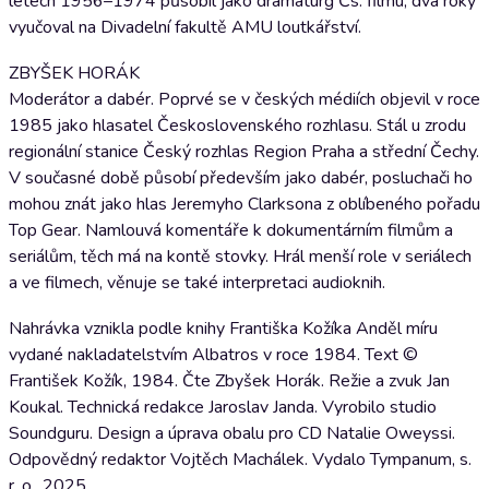
letech 1956–1974 působil jako dramaturg Čs. filmu, dva roky
vyučoval na Divadelní fakultě AMU loutkářství.
ZBYŠEK HORÁK
Moderátor a dabér. Poprvé se v českých médiích objevil v roce
1985 jako hlasatel Československého rozhlasu. Stál u zrodu
regionální stanice Český rozhlas Region Praha a střední Čechy.
V současné době působí především jako dabér, posluchači ho
mohou znát jako hlas Jeremyho Clarksona z oblíbeného pořadu
Top Gear. Namlouvá komentáře k dokumentárním filmům a
seriálům, těch má na kontě stovky. Hrál menší role v seriálech
a ve filmech, věnuje se také interpretaci audioknih.
Nahrávka vznikla podle knihy Františka Kožíka Anděl míru
vydané nakladatelstvím Albatros v roce 1984. Text ©
František Kožík, 1984. Čte Zbyšek Horák. Režie a zvuk Jan
Koukal. Technická redakce Jaroslav Janda. Vyrobilo studio
Soundguru. Design a úprava obalu pro CD Natalie Oweyssi.
Odpovědný redaktor Vojtěch Machálek. Vydalo Tympanum, s.
r. o., 2025.