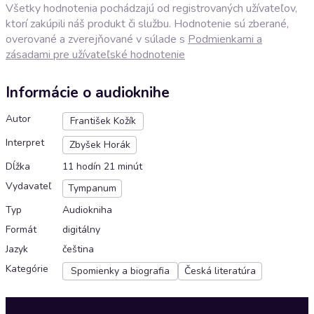
Všetky hodnotenia pochádzajú od registrovaných užívateľov,
ktorí zakúpili náš produkt či službu. Hodnotenie sú zberané,
overované a zverejňované v súlade s
Podmienkami a
zásadami pre užívateľské hodnotenie
Informácie o audioknihe
Autor
František Kožík
Interpret
Zbyšek Horák
Dĺžka
11 hodín 21 minút
Vydavateľ
Tympanum
Typ
Audiokniha
Formát
digitálny
Jazyk
čeština
Kategórie
Spomienky a biografia
Česká literatúra