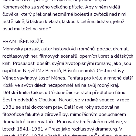
Komenského za svého velkého přítele. Aby v něm viděli
člověka, který překonal nezměrné bolesti a zvítězil nad nimi
ještě silnější láskou k vlasti, láskou k celému lidstvu, jehož
osud mu ležel na srdci.“
FRANTIŠEK KOŽÍK
Moravský prozaik, autor historických románů, poezie, dramat,
rozhlasových her, filmových scénářů, operních libret a dětských
knih. Proslulosti dosáhl svými životopisnými romány, jako jsou
například Největší z Pierotů, Básník neumírá, Cestou slávy,
Věnec vavřínový, Josef Mánes, Fanfára pro krále a mnohé další.
Kožík ve svých dílech nezapomněl ani na svůj rodný kraj.
Dětská kniha Cirkus u tří slunečnic se stala předlohou filmu
Šest medvědů s Cibulkou. Narodil se v rodině soudce, v roce
1931 se stal doktorem práv. Další dva roky studoval na
filozofické fakultě a zároveň byl mimořádným posluchačem
dramatické konzervatoře. Pracoval v brněnském rozhlase, v
letech 1941–1951 v Praze jako rozhlasový dramaturg. V