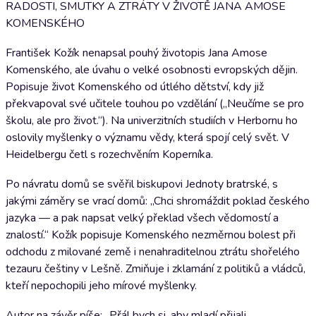
RADOSTI, SMUTKY A ZTRÁTY V ŽIVOTĚ JANA AMOSE
KOMENSKÉHO
František Kožík nenapsal pouhý životopis Jana Amose
Komenského, ale úvahu o velké osobnosti evropských dějin.
Popisuje život Komenského od útlého dětství, kdy již
překvapoval své učitele touhou po vzdělání („Neučíme se pro
školu, ale pro život.“). Na univerzitních studiích v Herbornu ho
oslovily myšlenky o významu vědy, která spojí celý svět. V
Heidelbergu četl s rozechvěním Koperníka.
Po návratu domů se svěřil biskupovi Jednoty bratrské, s
jakými záměry se vrací domů: „Chci shromáždit poklad českého
jazyka — a pak napsat velký překlad všech vědomostí a
znalostí.“ Kožík popisuje Komenského nezměrnou bolest při
odchodu z milované země i nenahraditelnou ztrátu shořelého
tezauru češtiny v Lešně. Zmiňuje i zklamání z politiků a vládců,
kteří nepochopili jeho mírové myšlenky.
Autor na závěr píše: „Přál bych si, aby mladí přijali