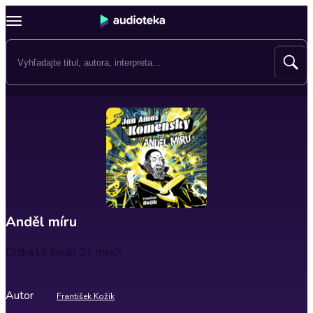
Anděl míru
Dĺžka
11 hodín 21 minút
Autor
František Kožík