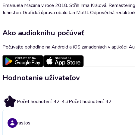
Emanuela Macana v roce 2018. Střih Irma Králová. Remastering T
Johnston. Grafická úprava obalu Jan Mottl. Odpovědná redaktork
Ako audioknihu počúvať
Počúvajte pohodlne na Android a iOS zariadeniach v aplikácii A
Hodnotenie užívateľov
4.3
Počet hodnotení: 42: 4.3
Počet hodnotení: 42
rastos