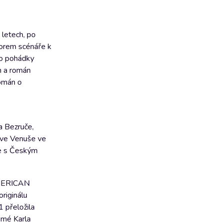
 letech, po
torem scénáře k
ho pohádky
h a román
román o
a Bezruče,
 ve Venuše ve
je s Českým
 AMERICAN
iginálu
 přeložila
omé Karla