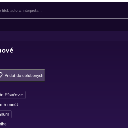
hové
Pridať do obľúbených
án Písařovic
n 5 minút
anum
niha