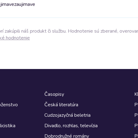
ujimave
zaujimave
í zakúpili náš produkt či službu. Hodnotenie sú zberané, overova
ké hodnotenie
Časopisy
K
boženstvo
Česká literatúra
P
Cudzojazyčná beletria
P
icistika
Divadlo, rozhlas, televízia
P
Dobrodružné romány
P