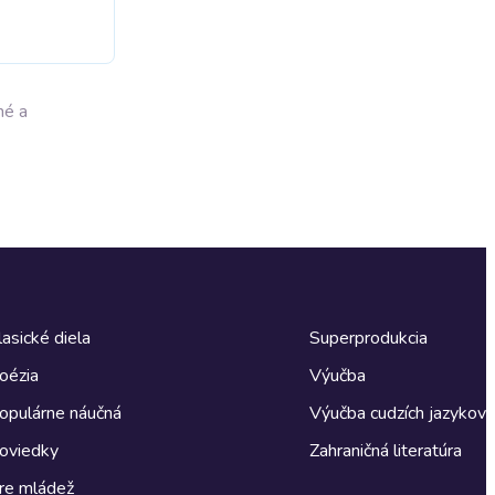
né a
lasické diela
Superprodukcia
oézia
Výučba
opulárne náučná
Výučba cudzích jazykov
oviedky
Zahraničná literatúra
re mládež