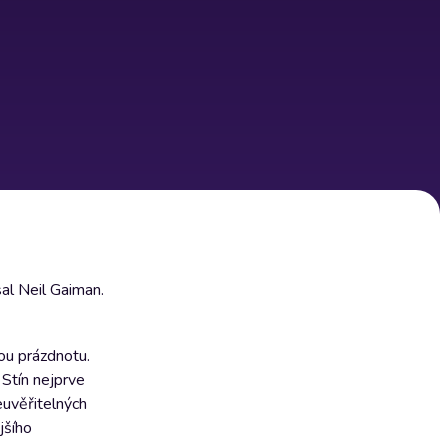
al Neil Gaiman.
ou prázdnotu.
 Stín nejprve
uvěřitelných
jšího