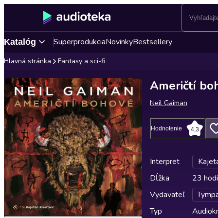
Superprodukcia
Novinky
Bestsellery
Katalóg
Hlavná stránka
Fantasy a sci-fi
Američtí bo
Neil Gaiman
Hodnotenie
4,3
Interpret
Kajet
Dĺžka
23 hodí
Vydavateľ
Tymp
Typ
Audiok