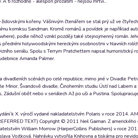
 A ti rozhodně - alespoň prozatím - nejsou mrtví...
o-židovskými kořeny. Vášnivým čtenářem se stal prý už ve čtyřech
ultovnímu komiksu Sandman. Kromě románů a povídek je například au
here), podle něhož vznikl později také stejnojmenný román. Je
y s předními holywoodskými hereckými osobnostmi v hlavních rolíc
zního seriálu. Spolu s Terrym Pratchettem napsal humoristický 
hudebnice Amanda Palmer.
 divadleních scénách po celé republice, mimo jiné v Divadle Petr
dle Minor, Švandově divadle, Činoherním studiu Ústí nad Labem a
us, Zádušní oběť nebo v seriálech Až po uši a Pustina. Spolupracu
Vydání k X. výročí vydané nakladatelstvím Polaris v roce 2014.
ED TEXT) Copyright © 2011 Neil Gaiman. Z amerického or
telstvím William Morrow (HarperCollins Publishers) v roce 2011
ava Vojtková. Nahrávku vytvořila Knihovna a tiskárna pro nevid