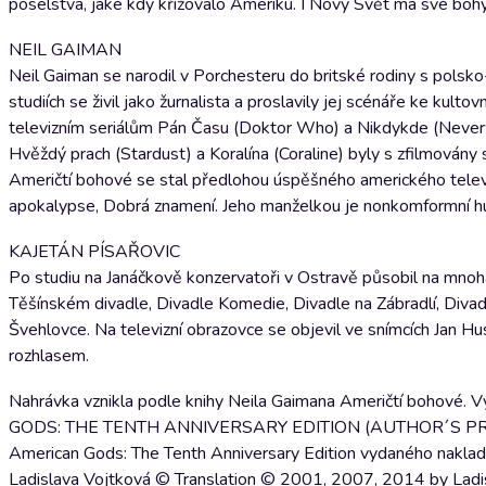
poselstva, jaké kdy křižovalo Ameriku. I Nový Svět má své bohy.
NEIL GAIMAN
Neil Gaiman se narodil v Porchesteru do britské rodiny s polsk
studiích se živil jako žurnalista a proslavily jej scénáře ke k
televizním seriálům Pán Času (Doktor Who) a Nikdykde (Neverw
Hvěždý prach (Stardust) a Koralína (Coraline) byly s zfilmován
Američtí bohové se stal předlohou úspěšného amerického televi
apokalypse, Dobrá znamení. Jeho manželkou je nonkomformní 
KAJETÁN PÍSAŘOVIC
Po studiu na Janáčkově konzervatoři v Ostravě působil na mnoha
Těšínském divadle, Divadle Komedie, Divadle na Zábradlí, Diva
Švehlovce. Na televizní obrazovce se objevil ve snímcích Jan H
rozhlasem.
Nahrávka vznikla podle knihy Neila Gaimana Američtí bohové. 
GODS: THE TENTH ANNIVERSARY EDITION (AUTHOR´S PREFERR
American Gods: The Tenth Anniversary Edition vydaného naklada
Ladislava Vojtková © Translation © 2001, 2007, 2014 by Ladisl