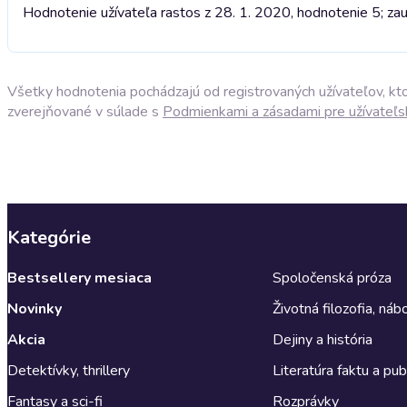
Hodnotenie užívateľa rastos z 28. 1. 2020, hodnotenie 5; za
Všetky hodnotenia pochádzajú od registrovaných užívateľov, ktor
zverejňované v súlade s
Podmienkami a zásadami pre užívateľs
Kategórie
Bestsellery mesiaca
Spoločenská próza
Novinky
Životná filozofia, ná
Akcia
Dejiny a história
Detektívky, thrillery
Literatúra faktu a publ
Fantasy a sci-fi
Rozprávky