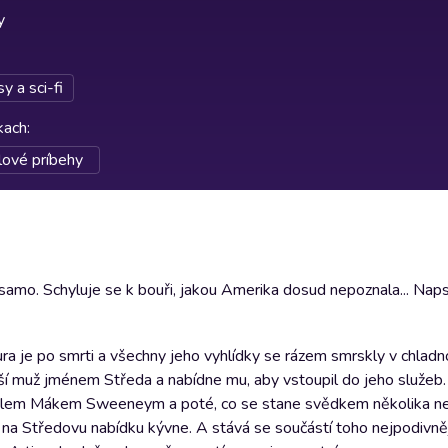
y
y a sci-fi
rkach
:
lové príbehy
 samo. Schyluje se k bouři, jakou Amerika dosud nepoznala... Naps
ura je po smrti a všechny jeho vyhlídky se rázem smrskly v chladn
rší muž jménem Středa a nabídne mu, aby vstoupil do jeho služeb.
řítelem Mákem Sweeneym a poté, co se stane svědkem několika ne
 na Středovu nabídku kývne. A stává se součástí toho nejpodivně