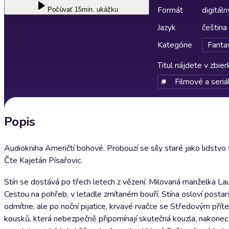
Formát
digitáln
Počúvať
15min. ukážku
Jazyk
čeština
Kategórie
Fantas
Titul nájdete v zbie
Filmové a seriá
Popis
Audiokniha Američtí bohové. Probouzí se síly staré jako lidstvo
Čte Kajetán Písařovic.
Stín se dostává po třech letech z vězení. Milovaná manželka La
Cestou na pohřeb, v letadle zmítaném bouří, Stína osloví posta
odmítne, ale po noční pijatice, krvavé rvačce se Středovým p
kousků, která nebezpečně připomínají skutečná kouzla, nakonec