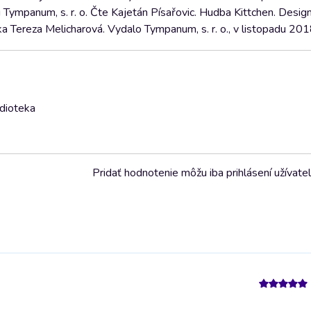
ympanum, s. r. o. Čte Kajetán Písařovic. Hudba Kittchen. Design
a Tereza Melicharová. Vydalo Tympanum, s. r. o., v listopadu 201
udioteka
Pridať hodnotenie môžu iba prihlásení užívatel