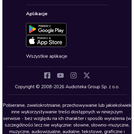
Karnety
Polityka prywatności
Biznes, marketing, ekonomia
Wybierz wersję językową
Karty upominkowe
Ustawienia prywatności
Dla dzieci
Aplikacje
Dołącz do newslettera
Aktywuj kartę
Formularz zgłaszania nielegalnych treści
Dla młodzieży
Blog
Oferta dla firm i bibliotek
Deklaracja dostępności
Erotyczne
Zapowiedzi
Fantastyka
Cykle audiobooków
Horror
Wszystkie aplikacje
Inne języki
Komedia
Kryminały
Copyright © 2008-2026 Audioteka Group Sp. z o.o.
Lektury szkolne
Literatura anglojęzyczna
Pobieranie, zwielokrotnianie, przechowywanie lub jakiekolwiek
inne wykorzystywanie treści dostępnych w niniejszym
Literatura faktu
serwisie - bez względu na ich charakter i sposób wyrażenia (w
szczególności lecz nie wyłącznie: słowne, słowno-muzyczne,
Literatura obyczajowa
muzyczne, audiowizualne, audialne, tekstowe, graficzne i