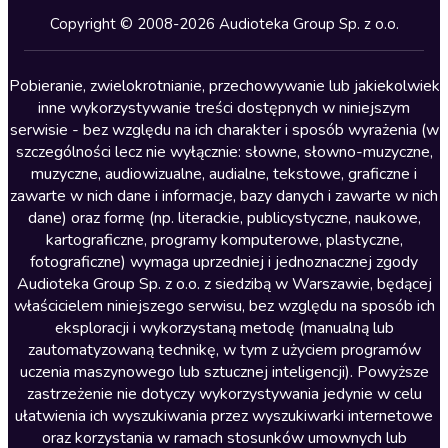
Kryminały
Copyright © 2008-2026 Audioteka Group Sp. z o.o.
Lektury szkolne
Literatura anglojęzyczna
Pobieranie, zwielokrotnianie, przechowywanie lub jakiekolwiek
inne wykorzystywanie treści dostępnych w niniejszym
Literatura faktu
serwisie - bez względu na ich charakter i sposób wyrażenia (w
szczególności lecz nie wyłącznie: słowne, słowno-muzyczne,
Literatura obyczajowa
muzyczne, audiowizualne, audialne, tekstowe, graficzne i
Literatura piękna obca
zawarte w nich dane i informacje, bazy danych i zawarte w nich
dane) oraz formę (np. literackie, publicystyczne, naukowe,
Literatura piękna polska
kartograficzne, programy komputerowe, plastyczne,
Nagrania relaksacyjne
fotograficzne) wymaga uprzedniej i jednoznacznej zgody
Audioteka Group Sp. z o.o. z siedzibą w Warszawie, będącej
Nauka języków
właścicielem niniejszego serwisu, bez względu na sposób ich
Nauki humanistyczne
eksploracji i wykorzystaną metodę (manualną lub
zautomatyzowaną technikę, w tym z użyciem programów
Podcasty i audycje
uczenia maszynowego lub sztucznej inteligencji). Powyższe
Polityka
zastrzeżenie nie dotyczy wykorzystywania jedynie w celu
ułatwienia ich wyszukiwania przez wyszukiwarki internetowe
Prasa
oraz korzystania w ramach stosunków umownych lub