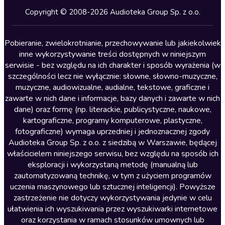
Kryminały
Copyright © 2008-2026 Audioteka Group Sp. z o.o.
Lektury szkolne
Literatura anglojęzyczna
Pobieranie, zwielokrotnianie, przechowywanie lub jakiekolwiek
inne wykorzystywanie treści dostępnych w niniejszym
Literatura faktu
serwisie - bez względu na ich charakter i sposób wyrażenia (w
szczególności lecz nie wyłącznie: słowne, słowno-muzyczne,
Literatura obyczajowa
muzyczne, audiowizualne, audialne, tekstowe, graficzne i
Literatura piękna obca
zawarte w nich dane i informacje, bazy danych i zawarte w nich
dane) oraz formę (np. literackie, publicystyczne, naukowe,
Literatura piękna polska
kartograficzne, programy komputerowe, plastyczne,
Nagrania relaksacyjne
fotograficzne) wymaga uprzedniej i jednoznacznej zgody
Audioteka Group Sp. z o.o. z siedzibą w Warszawie, będącej
Nauka języków
właścicielem niniejszego serwisu, bez względu na sposób ich
Nauki humanistyczne
eksploracji i wykorzystaną metodę (manualną lub
zautomatyzowaną technikę, w tym z użyciem programów
Podcasty i audycje
uczenia maszynowego lub sztucznej inteligencji). Powyższe
Polityka
zastrzeżenie nie dotyczy wykorzystywania jedynie w celu
ułatwienia ich wyszukiwania przez wyszukiwarki internetowe
Prasa
oraz korzystania w ramach stosunków umownych lub