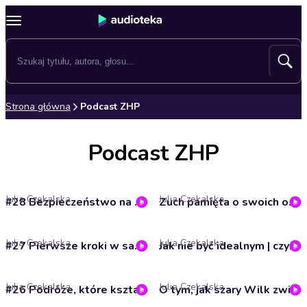
Strona główna
Podcast ZHP
Podcast ZHP
Julia Czekalska
Julia Czekalska
#28 Bezpieczeństwo na górskim szlaku I Iskierka od ZHP
Zuch pamięta o swoich obowiązkach | czyta Joanna Jarmołowicz | Gawędy Zuchowe | ZHP
Julia Czekalska
Julia Czekalska
#27 Pierwsze kroki w samodzielności finansowej dzieci i młodzieży I Iskierka od ZHP
Jak nie być idealnym | czyta Rafał Derkacz | Gawędy Zuchowe | ZHP
Julia Czekalska
Julia Czekalska
#26 Podróże, które kształcą I Iskierka od ZHP
O tym, jak szary Wilk zwierzęta zjednoczył | czyta Radosław Potrac | Gawędy Zuchowe | ZHP