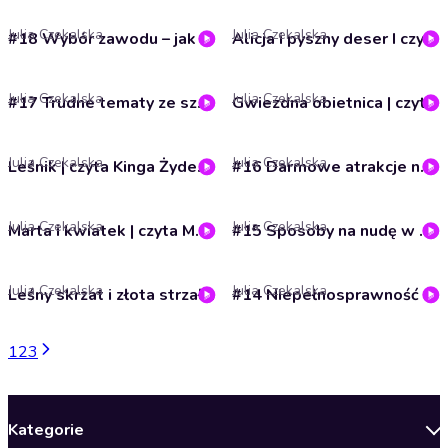
Julia Czekalska
Julia Czekalska
#18 Wybór zawodu – jak wesprzeć nastolatka? I Iskierka od ZHP
Alicja i pyszny deser I czyta Aneta Bogdan | Gawędy Zuchowe | ZHP
Julia Czekalska
Julia Czekalska
#17 Trudne tematy ze szkolnej ławki I Iskierka od ZHP
Gwiezdna obietnica | czyta Julia Ejsmont | Gawędy Zuchowe | ZHP
Julia Czekalska
Julia Czekalska
Leśnik | czyta Kinga Żydek | Gawędy Zuchowe | ZHP
#16 Darmowe atrakcje na rodzinne wakacje I Iskierka od ZHP
Julia Czekalska
Julia Czekalska
Marta i kwiatek | czyta Monika Horna-Cieślak – Rzeczniczka Praw Dziecka | Gawędy Zuchowe | ZHP
#15 Sposoby na nudę w podróży I Iskierka od ZHP
Julia Czekalska
Julia Czekalska
Leśny skrzat i złota strzała | czyta Olga Junkuszew | Gawędy Zuchowe | ZHP
#14 Niepełnosprawność nie wyklucza I Iskierka od ZHP
1
2
3
Kategorie