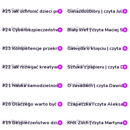
Julia Czekalska
Julia Czekalska
#25 Jak uchronić dzieci przed pułapkami w Internecie? I Iskierka od ZHP
Gwiazdozbiory | czyta Julia Grzędowska | Gawędy Zuchowe | ZHP
Julia Czekalska
Julia Czekalska
#24 Cyberbezpieczeństwo I Iskierka od ZHP
Biały kret | czyta Maciej Szczęsny | Gawędy Zuchowe | ZHP
Julia Czekalska
Julia Czekalska
#23 Kompetencje przekrojowe w karierze zawodowej I Iskierka od ZHP
Gawęda o księciu | czyta Agata Erhardt-Wojciechowska | Gawędy Zuchowe | ZHP
Julia Czekalska
Julia Czekalska
#22 Jak rozwijać kreatywność i do czego ona się przydaje? I Iskierka od ZHP
Sztuka z papieru | czyta Dominika Brożek | Gawędy Zuchowe | ZHP
Julia Czekalska
Julia Czekalska
#21 Nauka samodzielności i praktycznych umiejętności I Iskierka od ZHP
O zasadach | czyta Dawid Schwann | Gawędy Zuchowe | ZHP
Julia Czekalska
Julia Czekalska
#20 Dlaczego warto być aktywnym obywatelem? I Iskierka od ZHP
Czapeczka I czyta Aleksandra Kozubska | Gawędy Zuchowe | ZHP
Julia Czekalska
Julia Czekalska
#19 Bezpieczeństwo dzieci i młodzieży w Internecie I Iskierka od ZHP
Król Zuch | czyta Martyna Kowacka | Gawędy Zuchowe | ZHP