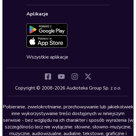
Karnety
Polityka prywatności
Biznes, marketing, ekonomia
Wybierz wersję językową
Karty upominkowe
Ustawienia prywatności
Dla dzieci
Aplikacje
Dołącz do newslettera
Aktywuj kartę
Formularz zgłaszania nielegalnych treści
Dla młodzieży
Blog
Oferta dla firm i bibliotek
Deklaracja dostępności
Erotyczne
Zapowiedzi
Fantastyka
Cykle audiobooków
Horror
Wszystkie aplikacje
Inne języki
Komedia
Kryminały
Copyright © 2008-2026 Audioteka Group Sp. z o.o.
Lektury szkolne
Literatura anglojęzyczna
Pobieranie, zwielokrotnianie, przechowywanie lub jakiekolwiek
inne wykorzystywanie treści dostępnych w niniejszym
Literatura faktu
serwisie - bez względu na ich charakter i sposób wyrażenia (w
szczególności lecz nie wyłącznie: słowne, słowno-muzyczne,
Literatura obyczajowa
muzyczne, audiowizualne, audialne, tekstowe, graficzne i