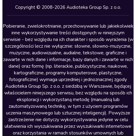
Kryminały
Copyright © 2008-2026 Audioteka Group Sp. z o.o.
Lektury szkolne
Literatura anglojęzyczna
Pobieranie, zwielokrotnianie, przechowywanie lub jakiekolwiek
inne wykorzystywanie treści dostępnych w niniejszym
Literatura faktu
serwisie - bez względu na ich charakter i sposób wyrażenia (w
szczególności lecz nie wyłącznie: słowne, słowno-muzyczne,
Literatura obyczajowa
muzyczne, audiowizualne, audialne, tekstowe, graficzne i
Literatura piękna obca
zawarte w nich dane i informacje, bazy danych i zawarte w nich
dane) oraz formę (np. literackie, publicystyczne, naukowe,
Literatura piękna polska
kartograficzne, programy komputerowe, plastyczne,
Nagrania relaksacyjne
fotograficzne) wymaga uprzedniej i jednoznacznej zgody
Audioteka Group Sp. z o.o. z siedzibą w Warszawie, będącej
Nauka języków
właścicielem niniejszego serwisu, bez względu na sposób ich
Nauki humanistyczne
eksploracji i wykorzystaną metodę (manualną lub
zautomatyzowaną technikę, w tym z użyciem programów
Podcasty i audycje
uczenia maszynowego lub sztucznej inteligencji). Powyższe
Polityka
zastrzeżenie nie dotyczy wykorzystywania jedynie w celu
ułatwienia ich wyszukiwania przez wyszukiwarki internetowe
Prasa
oraz korzystania w ramach stosunków umownych lub