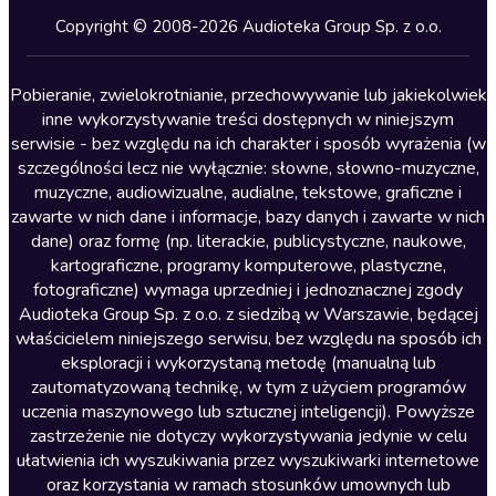
Kryminały
Copyright © 2008-2026 Audioteka Group Sp. z o.o.
Lektury szkolne
Literatura anglojęzyczna
Pobieranie, zwielokrotnianie, przechowywanie lub jakiekolwiek
inne wykorzystywanie treści dostępnych w niniejszym
Literatura faktu
serwisie - bez względu na ich charakter i sposób wyrażenia (w
szczególności lecz nie wyłącznie: słowne, słowno-muzyczne,
Literatura obyczajowa
muzyczne, audiowizualne, audialne, tekstowe, graficzne i
Literatura piękna obca
zawarte w nich dane i informacje, bazy danych i zawarte w nich
dane) oraz formę (np. literackie, publicystyczne, naukowe,
Literatura piękna polska
kartograficzne, programy komputerowe, plastyczne,
Nagrania relaksacyjne
fotograficzne) wymaga uprzedniej i jednoznacznej zgody
Audioteka Group Sp. z o.o. z siedzibą w Warszawie, będącej
Nauka języków
właścicielem niniejszego serwisu, bez względu na sposób ich
Nauki humanistyczne
eksploracji i wykorzystaną metodę (manualną lub
zautomatyzowaną technikę, w tym z użyciem programów
Podcasty i audycje
uczenia maszynowego lub sztucznej inteligencji). Powyższe
Polityka
zastrzeżenie nie dotyczy wykorzystywania jedynie w celu
ułatwienia ich wyszukiwania przez wyszukiwarki internetowe
Prasa
oraz korzystania w ramach stosunków umownych lub