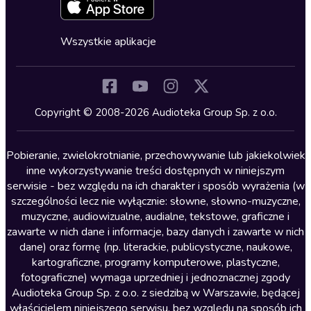
Zapowiedzi
Fantastyka
Cykle audiobooków
Horror
Wszystkie aplikacje
Inne języki
Komedia
Kryminały
Copyright © 2008-2026 Audioteka Group Sp. z o.o.
Lektury szkolne
Literatura anglojęzyczna
Pobieranie, zwielokrotnianie, przechowywanie lub jakiekolwiek
inne wykorzystywanie treści dostępnych w niniejszym
Literatura faktu
serwisie - bez względu na ich charakter i sposób wyrażenia (w
szczególności lecz nie wyłącznie: słowne, słowno-muzyczne,
Literatura obyczajowa
muzyczne, audiowizualne, audialne, tekstowe, graficzne i
Literatura piękna obca
zawarte w nich dane i informacje, bazy danych i zawarte w nich
dane) oraz formę (np. literackie, publicystyczne, naukowe,
Literatura piękna polska
kartograficzne, programy komputerowe, plastyczne,
Nagrania relaksacyjne
fotograficzne) wymaga uprzedniej i jednoznacznej zgody
Audioteka Group Sp. z o.o. z siedzibą w Warszawie, będącej
Nauka języków
właścicielem niniejszego serwisu, bez względu na sposób ich