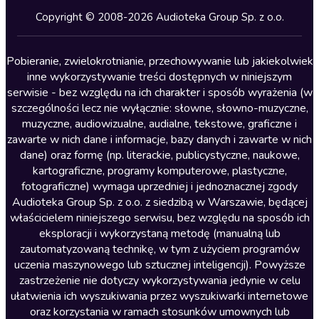
Kryminały
Copyright © 2008-2026 Audioteka Group Sp. z o.o.
Lektury szkolne
Literatura anglojęzyczna
Pobieranie, zwielokrotnianie, przechowywanie lub jakiekolwiek
inne wykorzystywanie treści dostępnych w niniejszym
Literatura faktu
serwisie - bez względu na ich charakter i sposób wyrażenia (w
szczególności lecz nie wyłącznie: słowne, słowno-muzyczne,
Literatura obyczajowa
muzyczne, audiowizualne, audialne, tekstowe, graficzne i
Literatura piękna obca
zawarte w nich dane i informacje, bazy danych i zawarte w nich
dane) oraz formę (np. literackie, publicystyczne, naukowe,
Literatura piękna polska
kartograficzne, programy komputerowe, plastyczne,
Nagrania relaksacyjne
fotograficzne) wymaga uprzedniej i jednoznacznej zgody
Audioteka Group Sp. z o.o. z siedzibą w Warszawie, będącej
Nauka języków
właścicielem niniejszego serwisu, bez względu na sposób ich
Nauki humanistyczne
eksploracji i wykorzystaną metodę (manualną lub
zautomatyzowaną technikę, w tym z użyciem programów
Podcasty i audycje
uczenia maszynowego lub sztucznej inteligencji). Powyższe
Polityka
zastrzeżenie nie dotyczy wykorzystywania jedynie w celu
ułatwienia ich wyszukiwania przez wyszukiwarki internetowe
Prasa
oraz korzystania w ramach stosunków umownych lub