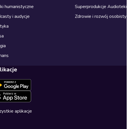
ki humanistyczne
Superprodukcje Audioteki
casty i audycje
Zdrowie i rozwój osobisty
ityka
sa
gia
mans
likacje
ystkie aplikacje