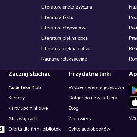
Literatura anglojęzyczna
Nau
Literatura faktu
Pod
Literatura obyczajowa
Pol
Literatura piękna obca
Pra
Literatura piękna polska
Reli
Nagrania relaksacyjne
Ro
Zacznij słuchać
Przydatne linki
Ap
Audioteka Klub
Wybierz wersję językową
Karnety
Dołącz do newslettera
Karty upominkowe
Blog
Wsz
Aktywuj kartę
Zapowiedzi
Oferta dla firm i bibliotek
Cykle audiobooków
i