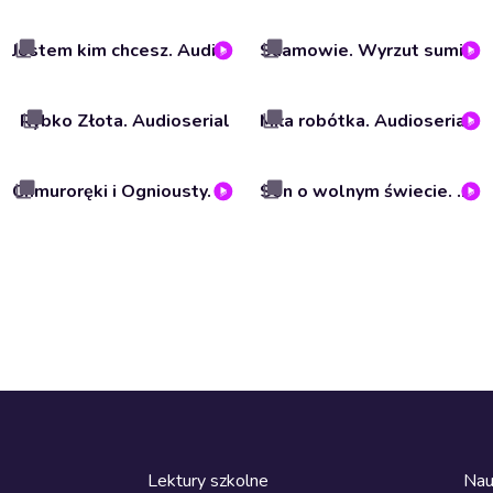
Jestem kim chcesz. Audioserial
Saamowie. Wyrzut sumienia Skandynawii. Audioserial
Rybko Złota. Audioserial
Miła robótka. Audioserial reporterski
Chmuroręki i Ogniousty. Audioserial
Sen o wolnym świecie. Audioserial
Lektury szkolne
Nau