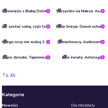
Opowieści z Białej Doliny. Audioserial
Wszystko na Maksa. Audioserial
Jak zostać sobą, czyli totalnie liryczne przygody Nowaków. Audioserial
Mała Grecja. Dawni uchodźcy i ich polska odyseja. Audioserial
Czego oczy nie widzą 2. Audioserial
Zamachowcy. Audioserial
Zapis zbrodni. Tajemnice morderstwa Jaroszewiczów. Audioserial
Inne światy. Antologia
1
...
4
5
Kategorie
Nowości
Dla młodzieży