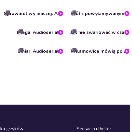
Sprawiedliwy inaczej. Audioserial
Stół z powyłamywanymi nogami. Audioserial
Plaga. Audioserial
Jak nie zwariować w czasach zarazy. Audioserial
Umiar. Audioserial
Wilamowice mówią po swojemu. Audioserial
ka języków
Sensacja i thriller