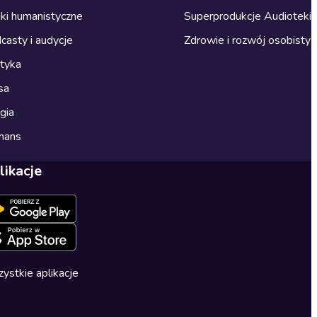
ki humanistyczne
Superprodukcje Audioteki
casty i audycje
Zdrowie i rozwój osobisty
ityka
sa
gia
mans
likacje
ystkie aplikacje