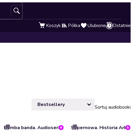
Koszyk
Półka
Ulubione
Ostatnie
Sortuj audiobooki
Bomba banda. Audioserial
Supernowa. Historia Arkadiusa. Audioserial reporterski