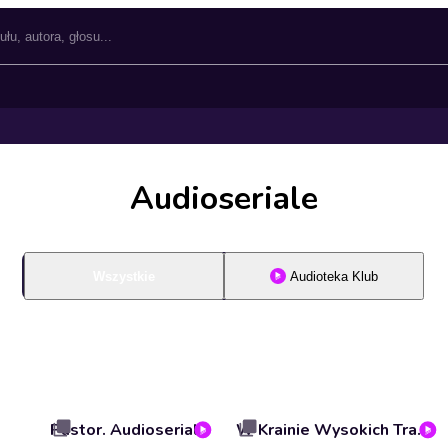
Audioseriale
Wszystkie
Audioteka Klub
Pastor. Audioserial
W Krainie Wysokich Traw. Audioserial