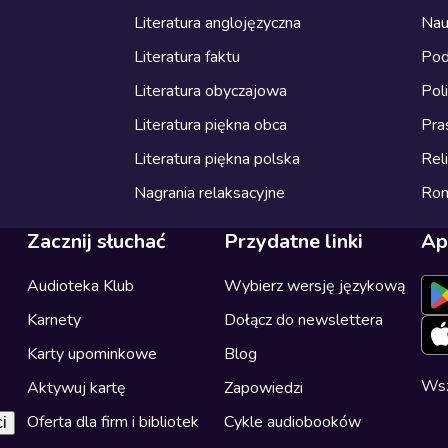
Literatura anglojęzyczna
Nau
Literatura faktu
Pod
Literatura obyczajowa
Pol
Literatura piękna obca
Pra
Literatura piękna polska
Reli
Nagrania relaksacyjne
Ro
Zacznij słuchać
Przydatne linki
Ap
Audioteka Klub
Wybierz wersję językową
Karnety
Dołącz do newslettera
Karty upominkowe
Blog
Wsz
Aktywuj kartę
Zapowiedzi
Oferta dla firm i bibliotek
Cykle audiobooków
i