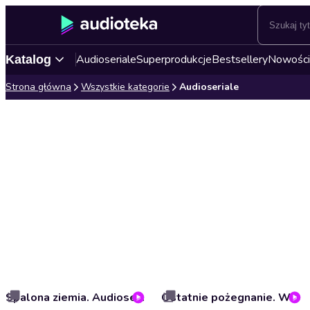
Audioseriale
Superprodukcje
Bestsellery
Nowości
Katalog
Strona główna
Wszystkie kategorie
Audioseriale
Spalona ziemia. Audioserial
Ostatnie pożegnanie. Wielka mistyfikacja. Audioserial