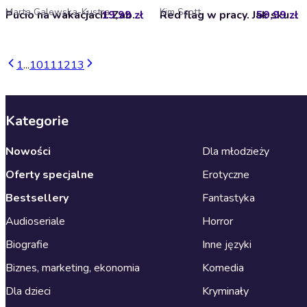
Marta Galewska-Kustra
Kim Scott
19,99 zł
Pucio na wakacjach. Zabawy i zagadki słuchowe dla dzieci
59,99 zł
Red flag w pracy. Jak skutecznie walczyć z uprzedzeniami, stereotypami, dyskryminacją czy mobbingiem
1
...
10
11
12
13
Kategorie
Nowości
Dla młodzieży
Oferty specjalne
Erotyczne
Bestsellery
Fantastyka
Audioseriale
Horror
Biografie
Inne języki
Biznes, marketing, ekonomia
Komedia
Dla dzieci
Kryminały