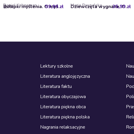
Daniel Kahneman
Maria Paszyńska
59,99 zł
Pułapki myślenia. O myśleniu szybkim i wolnym
35,99 zł
Dziewczęta wygnane. Owoc granatu. Tom 1
4.6
Lektury szkolne
Nau
Literatura anglojęzyczna
Nau
Literatura faktu
Pod
Literatura obyczajowa
Pol
Literatura piękna obca
Pra
Literatura piękna polska
Reli
Nagrania relaksacyjne
Ro