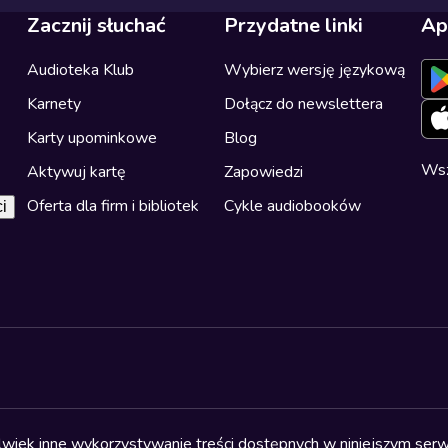
Zacznij słuchać
Przydatne linki
Ap
Audioteka Klub
Wybierz wersję językową
Karnety
Dołącz do newslettera
Karty upominkowe
Blog
Wsz
Aktywuj kartę
Zapowiedzi
Oferta dla firm i bibliotek
Cykle audiobooków
i
olwiek inne wykorzystywanie treści dostępnych w niniejszym serwi