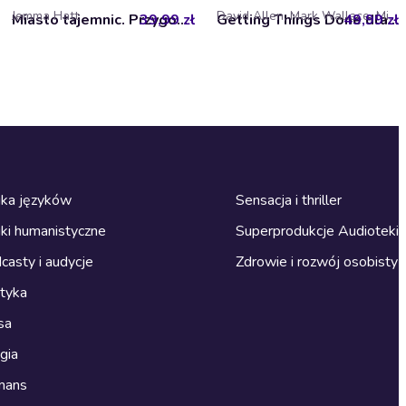
Jemma Hatt
David Allen, Mark Wallace, Mike Williams
39,99 zł
Miasto tajemnic. Przygodowcy, tom 3
49,99 zł
Getting Things Done dla nastolatków. Jak ogarnąć wiele spraw i zyskać mnóstwo czasu
ka języków
Sensacja i thriller
ki humanistyczne
Superprodukcje Audioteki
casty i audycje
Zdrowie i rozwój osobisty
ityka
sa
gia
mans