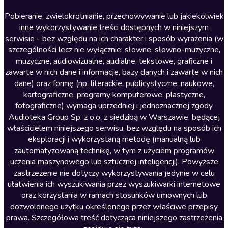
Literatura anglojęzyczna
Pobieranie, zwielokrotnianie, przechowywanie lub jakiekolwiek
inne wykorzystywanie treści dostępnych w niniejszym
Literatura faktu
serwisie - bez względu na ich charakter i sposób wyrażenia (w
szczególności lecz nie wyłącznie: słowne, słowno-muzyczne,
Literatura obyczajowa
muzyczne, audiowizualne, audialne, tekstowe, graficzne i
Literatura piękna obca
zawarte w nich dane i informacje, bazy danych i zawarte w nich
dane) oraz formę (np. literackie, publicystyczne, naukowe,
Literatura piękna polska
kartograficzne, programy komputerowe, plastyczne,
Nagrania relaksacyjne
fotograficzne) wymaga uprzedniej i jednoznacznej zgody
Audioteka Group Sp. z o.o. z siedzibą w Warszawie, będącej
Nauka języków
właścicielem niniejszego serwisu, bez względu na sposób ich
Nauki humanistyczne
eksploracji i wykorzystaną metodę (manualną lub
zautomatyzowaną technikę, w tym z użyciem programów
Podcasty i audycje
uczenia maszynowego lub sztucznej inteligencji). Powyższe
Polityka
zastrzeżenie nie dotyczy wykorzystywania jedynie w celu
ułatwienia ich wyszukiwania przez wyszukiwarki internetowe
Prasa
oraz korzystania w ramach stosunków umownych lub
Religia
dozwolonego użytku określonego przez właściwe przepisy
prawa. Szczegółowa treść dotycząca niniejszego zastrzeżenia
Romans