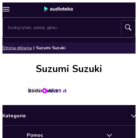
Strona główna
Suzumi Suzuki
Suzumi Suzuki
Suzumi Suzuki
Obdarowana
42,99 zł
4.2
Kategorie
Nowości
Pomoc