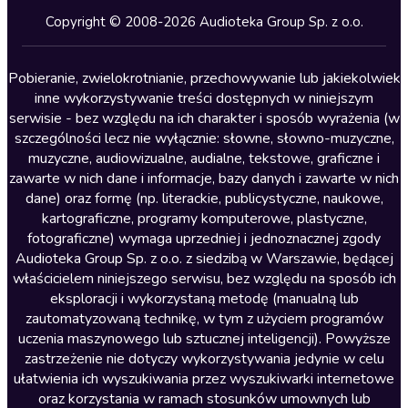
Kryminały
Copyright © 2008-2026 Audioteka Group Sp. z o.o.
Lektury szkolne
Literatura anglojęzyczna
Pobieranie, zwielokrotnianie, przechowywanie lub jakiekolwiek
inne wykorzystywanie treści dostępnych w niniejszym
Literatura faktu
serwisie - bez względu na ich charakter i sposób wyrażenia (w
szczególności lecz nie wyłącznie: słowne, słowno-muzyczne,
Literatura obyczajowa
muzyczne, audiowizualne, audialne, tekstowe, graficzne i
Literatura piękna obca
zawarte w nich dane i informacje, bazy danych i zawarte w nich
dane) oraz formę (np. literackie, publicystyczne, naukowe,
Literatura piękna polska
kartograficzne, programy komputerowe, plastyczne,
Nagrania relaksacyjne
fotograficzne) wymaga uprzedniej i jednoznacznej zgody
Audioteka Group Sp. z o.o. z siedzibą w Warszawie, będącej
Nauka języków
właścicielem niniejszego serwisu, bez względu na sposób ich
Nauki humanistyczne
eksploracji i wykorzystaną metodę (manualną lub
zautomatyzowaną technikę, w tym z użyciem programów
Podcasty i audycje
uczenia maszynowego lub sztucznej inteligencji). Powyższe
Polityka
zastrzeżenie nie dotyczy wykorzystywania jedynie w celu
ułatwienia ich wyszukiwania przez wyszukiwarki internetowe
Prasa
oraz korzystania w ramach stosunków umownych lub