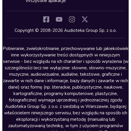
Wszystkie aplikacje
Inne języki
Komedia
Kryminały
Copyright © 2008-2026 Audioteka Group Sp. z o.o.
Lektury szkolne
Literatura anglojęzyczna
Pobieranie, zwielokrotnianie, przechowywanie lub jakiekolwiek
inne wykorzystywanie treści dostępnych w niniejszym
Literatura faktu
serwisie - bez względu na ich charakter i sposób wyrażenia (w
szczególności lecz nie wyłącznie: słowne, słowno-muzyczne,
Literatura obyczajowa
muzyczne, audiowizualne, audialne, tekstowe, graficzne i
Literatura piękna obca
zawarte w nich dane i informacje, bazy danych i zawarte w nich
dane) oraz formę (np. literackie, publicystyczne, naukowe,
Literatura piękna polska
kartograficzne, programy komputerowe, plastyczne,
Nagrania relaksacyjne
fotograficzne) wymaga uprzedniej i jednoznacznej zgody
Audioteka Group Sp. z o.o. z siedzibą w Warszawie, będącej
Nauka języków
właścicielem niniejszego serwisu, bez względu na sposób ich
Nauki humanistyczne
eksploracji i wykorzystaną metodę (manualną lub
zautomatyzowaną technikę, w tym z użyciem programów
Podcasty i audycje