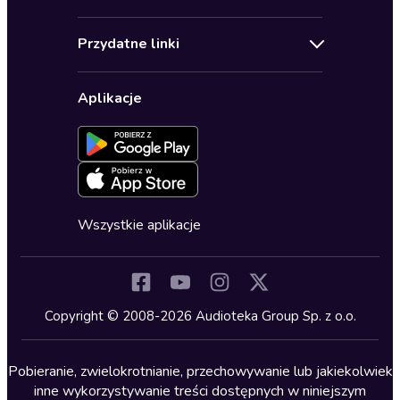
Pomoc
Audioseriale
Audioteka Klub
Regulamin
Biografie
Przydatne linki
Karnety
Polityka prywatności
Biznes, marketing, ekonomia
Wybierz wersję językową
Karty upominkowe
Ustawienia prywatności
Dla dzieci
Aplikacje
Dołącz do newslettera
Aktywuj kartę
Formularz zgłaszania nielegalnych treści
Dla młodzieży
Blog
Oferta dla firm i bibliotek
Deklaracja dostępności
Erotyczne
Zapowiedzi
Fantastyka
Cykle audiobooków
Horror
Wszystkie aplikacje
Inne języki
Komedia
Kryminały
Copyright © 2008-2026 Audioteka Group Sp. z o.o.
Lektury szkolne
Literatura anglojęzyczna
Pobieranie, zwielokrotnianie, przechowywanie lub jakiekolwiek
inne wykorzystywanie treści dostępnych w niniejszym