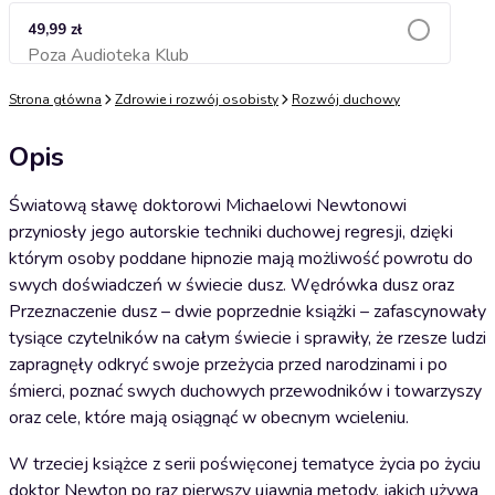
49,99 zł
Poza Audioteka Klub
Dodaj do koszyka
Strona główna
Zdrowie i rozwój osobisty
Rozwój duchowy
Opis
Światową sławę doktorowi Michaelowi Newtonowi
przyniosły jego autorskie techniki duchowej regresji, dzięki
którym osoby poddane hipnozie mają możliwość powrotu do
swych doświadczeń w świecie dusz. Wędrówka dusz oraz
Przeznaczenie dusz – dwie poprzednie książki – zafascynowały
tysiące czytelników na całym świecie i sprawiły, że rzesze ludzi
zapragnęły odkryć swoje przeżycia przed narodzinami i po
śmierci, poznać swych duchowych przewodników i towarzyszy
oraz cele, które mają osiągnąć w obecnym wcieleniu.
W trzeciej książce z serii poświęconej tematyce życia po życiu
doktor Newton po raz pierwszy ujawnia metody, jakich używa