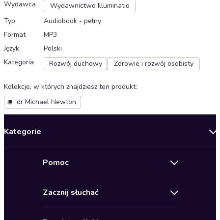
Wydawca
Wydawnictwo Illuminatio
Typ
Audiobook - pełny
Format
MP3
Język
Polski
Kategoria
Rozwój duchowy
Zdrowie i rozwój osobisty
Kolekcje, w których znajdziesz ten produkt
:
dr Michael Newton
Kategorie
Nowości
Pomoc
Oferty specjalne
Kontakt
Bestsellery
Zacznij słuchać
Pomoc
Audioseriale
Audioteka Klub
Regulamin
Biografie