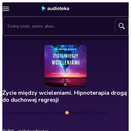
Życie między wcieleniami. Hipnoterapia drogą
do duchowej regresji
Czas trwania
6 godzin 21 minut
Ocena
4.9
(25 ocen)
Autor