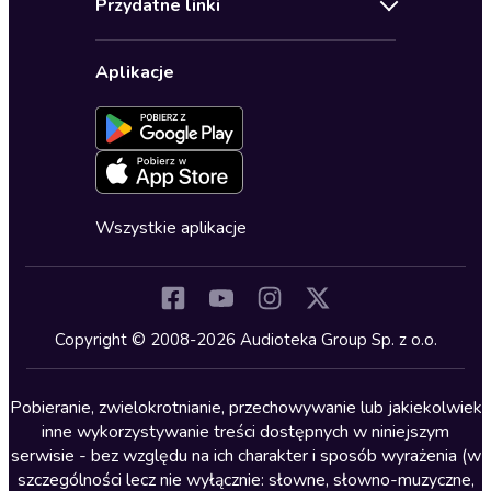
Przydatne linki
Karnety
Polityka prywatności
Biznes, marketing, ekonomia
Wybierz wersję językową
Karty upominkowe
Ustawienia prywatności
Dla dzieci
Aplikacje
Dołącz do newslettera
Aktywuj kartę
Formularz zgłaszania nielegalnych treści
Dla młodzieży
Blog
Oferta dla firm i bibliotek
Deklaracja dostępności
Erotyczne
Zapowiedzi
Fantastyka
Cykle audiobooków
Horror
Wszystkie aplikacje
Inne języki
Komedia
Kryminały
Copyright © 2008-2026 Audioteka Group Sp. z o.o.
Lektury szkolne
Literatura anglojęzyczna
Pobieranie, zwielokrotnianie, przechowywanie lub jakiekolwiek
inne wykorzystywanie treści dostępnych w niniejszym
Literatura faktu
serwisie - bez względu na ich charakter i sposób wyrażenia (w
szczególności lecz nie wyłącznie: słowne, słowno-muzyczne,
Literatura obyczajowa