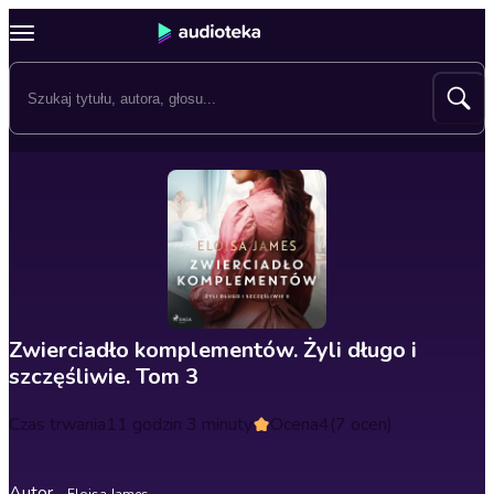
Zwierciadło komplementów. Żyli długo i
szczęśliwie. Tom 3
Czas trwania
11 godzin 3 minuty
Ocena
4
(7 ocen)
Autor