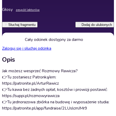
Głosy
zespół lektorów
Słuchaj fragmentu
Dodaj do ulubionych
Cały odcinek dostępny za darmo
Zaloguj się i słuchaj odcinka
Opis
Jak możesz wesprzeć Rozmowy Rawicza?
👉Tu zostaniesz Patronką/em:
https://patronite.pl/ArturRawicz
👉Tu kawa bez żadnych opłat, kosztów i prowizji postawić:
https://suppi.pl/rozmowyrawicza
👉Tu jednorazowa zbiórka na budowę i wyposażenie studia:
https://patronite.pl/app/fundraise/2LUslcmJMr9