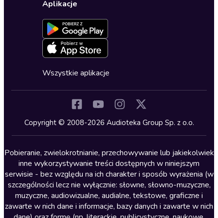
Ustawienia prywatności
Dla dzieci
Aplikacje
Dołącz do newslettera
Aktywuj kartę
Formularz zgłaszania nielegalnych treści
Dla młodzieży
Blog
Oferta dla firm i bibliotek
Deklaracja dostępności
Erotyczne
Zapowiedzi
Fantastyka
Cykle audiobooków
Horror
Wszystkie aplikacje
Inne języki
Komedia
Kryminały
Copyright © 2008-2026 Audioteka Group Sp. z o.o.
Lektury szkolne
Literatura anglojęzyczna
Pobieranie, zwielokrotnianie, przechowywanie lub jakiekolwiek
inne wykorzystywanie treści dostępnych w niniejszym
Literatura faktu
serwisie - bez względu na ich charakter i sposób wyrażenia (w
szczególności lecz nie wyłącznie: słowne, słowno-muzyczne,
Literatura obyczajowa
muzyczne, audiowizualne, audialne, tekstowe, graficzne i
Literatura piękna obca
zawarte w nich dane i informacje, bazy danych i zawarte w nich
dane) oraz formę (np. literackie, publicystyczne, naukowe,