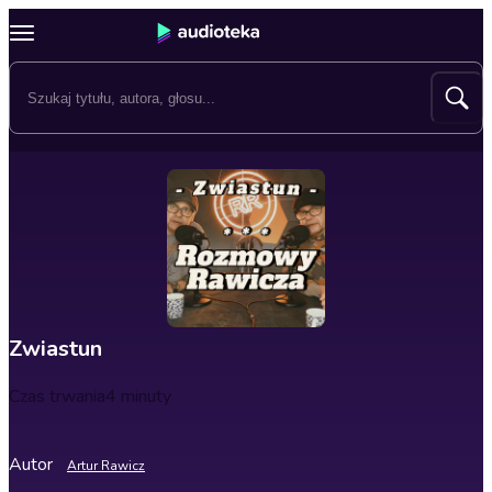
Zwiastun
Czas trwania
4 minuty
Autor
Artur Rawicz