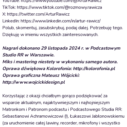
YouTube: https://www.youtube.com/@ArturRawicz
TikTok: https://www.tiktok.com/@rozmowy.rawicza
X: https://twitter.com/ArturRawicz
LinkedIn: https://www.linkedin.com/in/artur-rawicz/
Polub, skomentuj, zasubskrybuj, podaj dalej. Potrzebuję tego.
Dziękuję w imieniu wszystkich zainteresowanych.
Nagrań dokonano 29 listopada 2024 r. w Podcastowym
Studio RR w Warszawie.
Miks i mastering niestety w wykonaniu samego autora.
Oprawa dźwiękowa Kolorofonia: http://kolorofonia.pl
Oprawa graficzna Mateusz Wójcicki:
http://www.wojcickidesign.pl
Korzystając z okazji chciałbym gorąco podziękować za
wsparcie aktualnym, najaktywniejszym i najhojniejszym
Matronkom i Patronom podcastu i Podcastowego Studia RR:
Sebastianowi Achramowiczowi (!), Łukaszowi Jabłonowskiemu
(za uruchomienie całej lawiny, recorder, mikrofony i wszystko