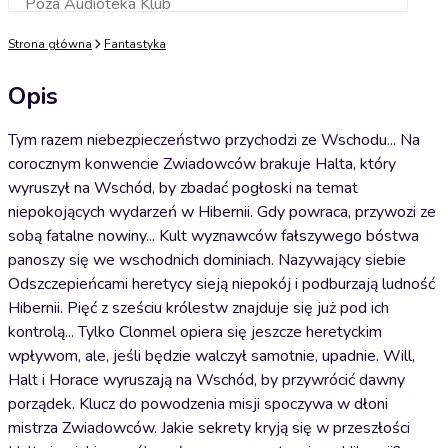
Poza Audioteka Klub
Dodaj do koszyka
Strona główna
Fantastyka
Opis
Tym razem niebezpieczeństwo przychodzi ze Wschodu... Na
corocznym konwencie Zwiadowców brakuje Halta, który
wyruszył na Wschód, by zbadać pogłoski na temat
niepokojących wydarzeń w Hibernii. Gdy powraca, przywozi ze
sobą fatalne nowiny... Kult wyznawców fałszywego bóstwa
panoszy się we wschodnich dominiach. Nazywający siebie
Odszczepieńcami heretycy sieją niepokój i podburzają ludność
Hibernii. Pięć z sześciu królestw znajduje się już pod ich
kontrolą... Tylko Clonmel opiera się jeszcze heretyckim
wpływom, ale, jeśli będzie walczył samotnie, upadnie. Will,
Halt i Horace wyruszają na Wschód, by przywrócić dawny
porządek. Klucz do powodzenia misji spoczywa w dłoni
mistrza Zwiadowców. Jakie sekrety kryją się w przeszłości