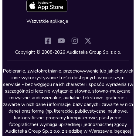
Zapowiedzi
Fantastyka
Cykle audiobooków
Horror
Wszystkie aplikacje
Inne języki
Komedia
Kryminały
Copyright © 2008-2026 Audioteka Group Sp. z o.o.
Lektury szkolne
Literatura anglojęzyczna
Pobieranie, zwielokrotnianie, przechowywanie lub jakiekolwiek
inne wykorzystywanie treści dostępnych w niniejszym
Literatura faktu
serwisie - bez względu na ich charakter i sposób wyrażenia (w
szczególności lecz nie wyłącznie: słowne, słowno-muzyczne,
Literatura obyczajowa
muzyczne, audiowizualne, audialne, tekstowe, graficzne i
Literatura piękna obca
zawarte w nich dane i informacje, bazy danych i zawarte w nich
dane) oraz formę (np. literackie, publicystyczne, naukowe,
Literatura piękna polska
kartograficzne, programy komputerowe, plastyczne,
Nagrania relaksacyjne
fotograficzne) wymaga uprzedniej i jednoznacznej zgody
Audioteka Group Sp. z o.o. z siedzibą w Warszawie, będącej
Nauka języków