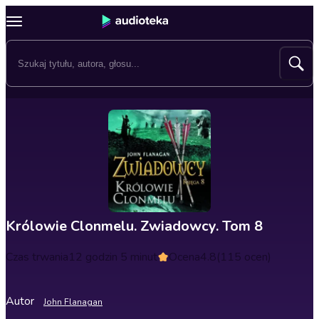
Królowie Clonmelu. Zwiadowcy. Tom 8
Czas trwania
12 godzin 5 minut
Ocena
4.8
(115 ocen)
Autor
John Flanagan