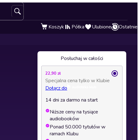
Koszyk
Półka
Ulubione
Ostatnie
Posłuchaj w całości
22,90 zł
Specjalna cena tylko w Klubie
Dołącz do
14 dni za darmo na start
Niższe ceny na tysiące
audiobooków
Ponad 50.000 tytułów w
ramach Klubu