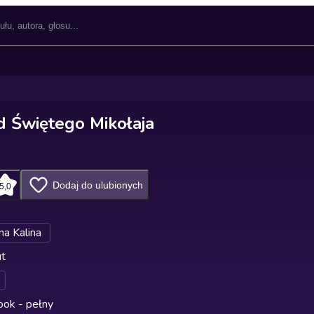
 od Świętego Mikołaja
Dodaj do ulubionych
5,0
na Kalina
ut
ok - pełny