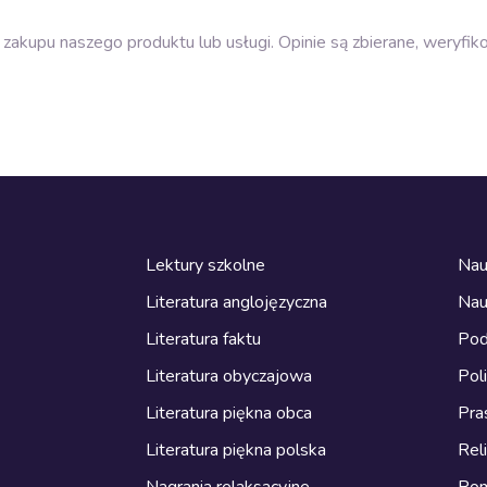
zakupu naszego produktu lub usługi. Opinie są zbierane, weryfik
Lektury szkolne
Nau
Literatura anglojęzyczna
Nau
Literatura faktu
Pod
Literatura obyczajowa
Pol
Literatura piękna obca
Pra
Literatura piękna polska
Reli
Nagrania relaksacyjne
Ro