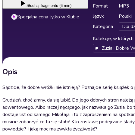
Format
MP3
Słuchaj
fragmentu (6 min)
Język
Polski
Specjalna cena tylko w Klubie
Kategoria
Dla dz
Kolekcje, w których 
Zuzia i Dobre W
Opis
Sądzicie, że dobre wróżki nie istnieją? Poznajcie serię książek 
Grudzień, choć zimny, da się lubić. Do jego dobrych stron należ
adwentowego. Albo raczej nęcącego, jak nazwała go Zuzia, bo tak
dostaje list od samego Mikołaja, i to z zaproszeniem na spotka
musicie zobaczyć, co tu się stało! Kto zostawił podejrzane śl
powiedzie? I jaką moc ma zwykła życzliwość?