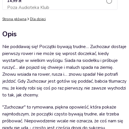
14,99 zł
Poza Audioteka Klub
Dodaj do koszyka
Strona główna
Dla dzieci
Opis
Nie poddawaj się! Początki bywają trudne… Zuchozaur dostaje
pierwszy rower i nie może się wprost doczekać, kiedy
wystartuje w wielkim wyścigu. Siada na siodełku i próbuje
ruszyć… ale pojazd się chwieje i maluch spada na ziemię.
Znowu wsiada na rower, rusza i… znowu spada! Nie potrafi
jeździć. Gdy Zuchozaur jest gotów się poddać, babcia tłumaczy
mu, że kiedy robi się coś po raz pierwszy, nie zawsze wychodzi
to tak, jak chcemy.
"Zuchozaur" to rymowana, piękna opowieść, która pokaże
najmłodszym, że początki często bywają trudne, ale trzeba
próbować. Niepowodzenie wcale nie oznacza, że coś nam się
nigdy nie uda - często jest częścią drogi do sukcesu.