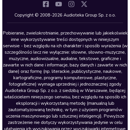
Komedia
Kryminały
Copyright © 2008-2026 Audioteka Group Sp. z o.o.
Lektury szkolne
Literatura anglojęzyczna
Pobieranie, zwielokrotnianie, przechowywanie lub jakiekolwiek
inne wykorzystywanie treści dostępnych w niniejszym
Literatura faktu
serwisie - bez względu na ich charakter i sposób wyrażenia (w
szczególności lecz nie wyłącznie: słowne, słowno-muzyczne,
Literatura obyczajowa
muzyczne, audiowizualne, audialne, tekstowe, graficzne i
Literatura piękna obca
zawarte w nich dane i informacje, bazy danych i zawarte w nich
dane) oraz formę (np. literackie, publicystyczne, naukowe,
Literatura piękna polska
kartograficzne, programy komputerowe, plastyczne,
Nagrania relaksacyjne
fotograficzne) wymaga uprzedniej i jednoznacznej zgody
Audioteka Group Sp. z o.o. z siedzibą w Warszawie, będącej
Nauka języków
właścicielem niniejszego serwisu, bez względu na sposób ich
Nauki humanistyczne
eksploracji i wykorzystaną metodę (manualną lub
zautomatyzowaną technikę, w tym z użyciem programów
Podcasty i audycje
uczenia maszynowego lub sztucznej inteligencji). Powyższe
Polityka
zastrzeżenie nie dotyczy wykorzystywania jedynie w celu
ułatwienia ich wyszukiwania przez wyszukiwarki internetowe