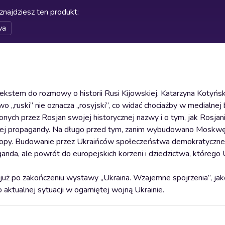
znajdziesz ten produkt
:
wa
tekstem do rozmowy o historii Rusi Kijowskiej. Katarzyna Kotyńs
 „ruski” nie oznacza „rosyjski”, co widać chociażby w medialnej b
nych przez Rosjan swojej historycznej nazwy i o tym, jak Rosjan
wnej propagandy. Na długo przed tym, zanim wybudowano Moskwę,
Europy. Budowanie przez Ukraińców społeczeństwa demokratyczne
ganda, ale powrót do europejskich korzeni i dziedzictwa, którego 
już po zakończeniu wystawy „Ukraina. Wzajemne spojrzenia”, jak
aktualnej sytuacji w ogarniętej wojną Ukrainie.