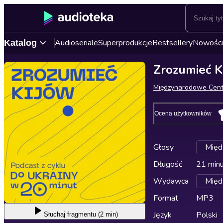
Audioseriale
Superprodukcje
Bestsellery
Nowości
Katalog
Zrozumieć K
Międzynarodowe Cent
Ocena użytkowników
Głosy
Międ
Długość
21 min
Wydawca
Międ
Format
MP3
Język
Polski
Słuchaj
fragmentu (2 min)