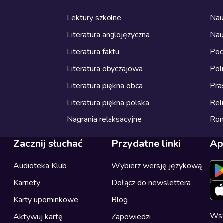
Lektury szkolne
Nau
Literatura anglojęzyczna
Nau
Literatura faktu
Pod
Literatura obyczajowa
Pol
Literatura piękna obca
Pra
Literatura piękna polska
Reli
Nagrania relaksacyjne
Ro
Zacznij słuchać
Przydatne linki
Ap
Audioteka Klub
Wybierz wersję językową
Karnety
Dołącz do newslettera
Karty upominkowe
Blog
Wsz
Aktywuj kartę
Zapowiedzi