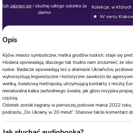
lub
zaloguj się
i słuchaj całego odcinka za
Kolekcje, w których 
darmo
W sercu Krako
Opis
Kijów, miasto symboliczne, matka grodów ruskich, staje się pre
Hodana opowiadają, dlaczego tak trudno nam zrozumieć, że słowo
ruskie. Badacze opowiadają też o dramacie Ukraińców, pozbawio
wykorzystują lingwistyczne i historyczne zawiłości do agresy
wielką, światową metropolią, utrzymującą kontakty z resztą 
nienaturalna kalka zachodniego świata, jak głosi rosyjska propa
częścią.
Odcinek został nagrany w pierwszej połowie marca 2022 roku, 
podcastu „Do Ukrainy w 20 minut”. Stanowi także komentarz do 
Jak słuchać audiobooka?