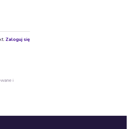
kt.
Zaloguj się
owane i