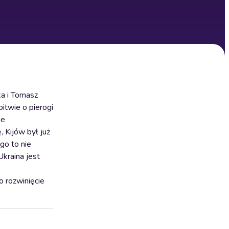
ka i Tomasz
itwie o pierogi
ie
 Kijów był już
go to nie
Ukraina jest
o rozwinięcie