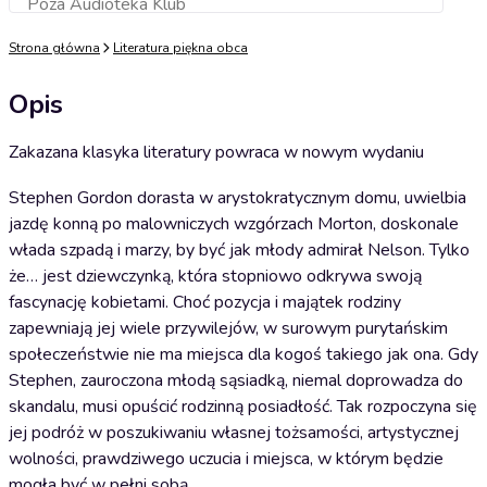
Poza Audioteka Klub
Dodaj do koszyka
Strona główna
Literatura piękna obca
Opis
Zakazana klasyka literatury powraca w nowym wydaniu
Stephen Gordon dorasta w arystokratycznym domu, uwielbia
jazdę konną po malowniczych wzgórzach Morton, doskonale
włada szpadą i marzy, by być jak młody admirał Nelson. Tylko
że… jest dziewczynką, która stopniowo odkrywa swoją
fascynację kobietami. Choć pozycja i majątek rodziny
zapewniają jej wiele przywilejów, w surowym purytańskim
społeczeństwie nie ma miejsca dla kogoś takiego jak ona. Gdy
Stephen, zauroczona młodą sąsiadką, niemal doprowadza do
skandalu, musi opuścić rodzinną posiadłość. Tak rozpoczyna się
jej podróż w poszukiwaniu własnej tożsamości, artystycznej
wolności, prawdziwego uczucia i miejsca, w którym będzie
mogła być w pełni sobą.