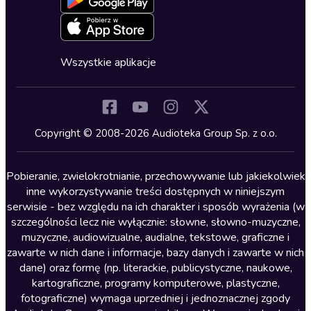
Oferta dla firm i bibliotek
Deklaracja dostępności
Erotyczne
Zapowiedzi
Fantastyka
Cykle audiobooków
Horror
Wszystkie aplikacje
Inne języki
Komedia
Kryminały
Copyright © 2008-2026 Audioteka Group Sp. z o.o.
Lektury szkolne
Literatura anglojęzyczna
Pobieranie, zwielokrotnianie, przechowywanie lub jakiekolwiek
inne wykorzystywanie treści dostępnych w niniejszym
Literatura faktu
serwisie - bez względu na ich charakter i sposób wyrażenia (w
szczególności lecz nie wyłącznie: słowne, słowno-muzyczne,
Literatura obyczajowa
muzyczne, audiowizualne, audialne, tekstowe, graficzne i
Literatura piękna obca
zawarte w nich dane i informacje, bazy danych i zawarte w nich
dane) oraz formę (np. literackie, publicystyczne, naukowe,
Literatura piękna polska
kartograficzne, programy komputerowe, plastyczne,
Nagrania relaksacyjne
fotograficzne) wymaga uprzedniej i jednoznacznej zgody