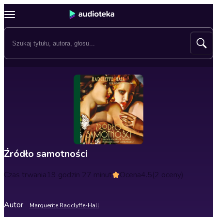
Źródło samotności
Czas trwania
19 godzin 27 minut
Ocena
4.5
(2 oceny)
Autor
Marguerite Radclyffe-Hall