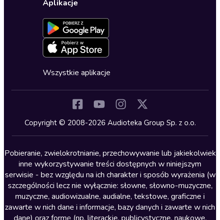
Ustawienia prywatności
Dla dzieci
Aplikacje
Dołącz do newslettera
Aktywuj kartę
Formularz zgłaszania nielegalnych treści
Dla młodzieży
Blog
Oferta dla firm i bibliotek
Deklaracja dostępności
Erotyczne
Zapowiedzi
Fantastyka
Cykle audiobooków
Horror
Wszystkie aplikacje
Inne języki
Komedia
Kryminały
Copyright © 2008-2026 Audioteka Group Sp. z o.o.
Lektury szkolne
Literatura anglojęzyczna
Pobieranie, zwielokrotnianie, przechowywanie lub jakiekolwiek
inne wykorzystywanie treści dostępnych w niniejszym
Literatura faktu
serwisie - bez względu na ich charakter i sposób wyrażenia (w
szczególności lecz nie wyłącznie: słowne, słowno-muzyczne,
Literatura obyczajowa
muzyczne, audiowizualne, audialne, tekstowe, graficzne i
Literatura piękna obca
zawarte w nich dane i informacje, bazy danych i zawarte w nich
dane) oraz formę (np. literackie, publicystyczne, naukowe,