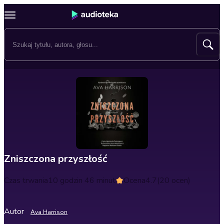
Zniszczona przyszłość
Czas trwania
10 godzin 46 minut
Ocena
4.7
(20 ocen)
Autor
Ava Harrison