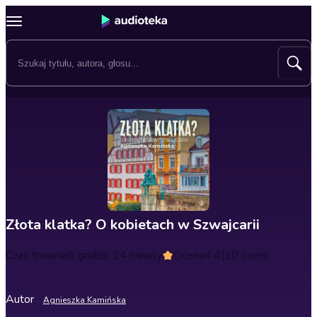
Złota klatka? O kobietach w Szwajcarii
Czas trwania
6 godzin 24 minuty
Ocena
4.4
(10 ocen)
Autor
Agnieszka Kamińska