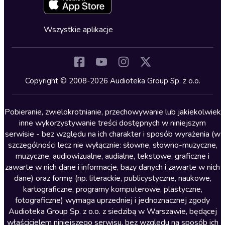
Zapowiedzi
Fantastyka
Cykle audiobooków
Horror
Wszystkie aplikacje
Inne języki
Komedia
Kryminały
Copyright © 2008-2026 Audioteka Group Sp. z o.o.
Lektury szkolne
Literatura anglojęzyczna
Pobieranie, zwielokrotnianie, przechowywanie lub jakiekolwiek
inne wykorzystywanie treści dostępnych w niniejszym
Literatura faktu
serwisie - bez względu na ich charakter i sposób wyrażenia (w
szczególności lecz nie wyłącznie: słowne, słowno-muzyczne,
Literatura obyczajowa
muzyczne, audiowizualne, audialne, tekstowe, graficzne i
Literatura piękna obca
zawarte w nich dane i informacje, bazy danych i zawarte w nich
dane) oraz formę (np. literackie, publicystyczne, naukowe,
Literatura piękna polska
kartograficzne, programy komputerowe, plastyczne,
Nagrania relaksacyjne
fotograficzne) wymaga uprzedniej i jednoznacznej zgody
Audioteka Group Sp. z o.o. z siedzibą w Warszawie, będącej
Nauka języków
właścicielem niniejszego serwisu, bez względu na sposób ich