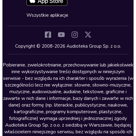
Fantastyka
Cykle audiobooków
Horror
Wszystkie aplikacje
Inne języki
Komedia
Kryminały
Copyright © 2008-2026 Audioteka Group Sp. z o.o.
Lektury szkolne
Literatura anglojęzyczna
Pobieranie, zwielokrotnianie, przechowywanie lub jakiekolwiek
inne wykorzystywanie treści dostępnych w niniejszym
Literatura faktu
serwisie - bez względu na ich charakter i sposób wyrażenia (w
szczególności lecz nie wyłącznie: słowne, słowno-muzyczne,
Literatura obyczajowa
muzyczne, audiowizualne, audialne, tekstowe, graficzne i
Literatura piękna obca
zawarte w nich dane i informacje, bazy danych i zawarte w nich
dane) oraz formę (np. literackie, publicystyczne, naukowe,
Literatura piękna polska
kartograficzne, programy komputerowe, plastyczne,
Nagrania relaksacyjne
fotograficzne) wymaga uprzedniej i jednoznacznej zgody
Audioteka Group Sp. z o.o. z siedzibą w Warszawie, będącej
Nauka języków
właścicielem niniejszego serwisu, bez względu na sposób ich