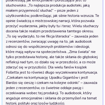
podkreślają, jak emocjonalne i poruszające jest to 
słuchowisko. „To najlepsza produkcja audioteki, jaką 
miałem przyjemność słuchać” – pisze jeden z 
użytkowników, podkreślając, jak silnie historia wzrusza. Te 
opinie świadczą o mistrzowskiej narracji, która pozwala 
przeżyć wydarzenia, jakby były tu i teraz. Wielu słuchaczy 
docenia także realizm przedstawienia tamtego okresu. 
„To się wydarzyło, to nie fikcja literacka” – zauważa jeden 
z recenzentów, zwracając uwagę na to, jak audiobook 
odnosi się do współczesnych problemów i ideologii, 
które mają wpływ na społeczeństwa. „Zima świata” nie 
tylko przedstawia historię, ale także skłania do głębokiej 
refleksji nad tym, co działo się w przeszłości, a co może 
zdarzyć się w przyszłości. Dla wielu fanów książek 
Folletta jest to również długo wyczekiwana kontynuacja. 
„Czekałam na kontynuację Upadku Gigantów i jest! 
Bardzo się cieszę i czekam na kolejne odcinki” – zauważa 
jeden z recenzentów, co świetnie oddaje pasję i 
oczekiwania wobec tej produkcji. To audiobook, który 
angażuje emocjonalnie i skłania do przemyśleń na temat 
historii, polityki oraz losów ludzkości.