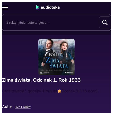
Zima świata. Odcinek 1. Rok 1933
Czas trwania
3 godziny 1 minuta
Ocena
4.8
(138 ocen)
Autor
Ken Follett