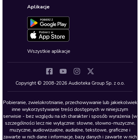
Wybierz wersję językową
Karty upominkowe
Ustawienia prywatności
Dla dzieci
Aplikacje
Dołącz do newslettera
Aktywuj kartę
Formularz zgłaszania nielegalnych treści
Dla młodzieży
Blog
Oferta dla firm i bibliotek
Deklaracja dostępności
Erotyczne
Zapowiedzi
Fantastyka
Cykle audiobooków
Horror
Wszystkie aplikacje
Inne języki
Komedia
Kryminały
Copyright © 2008-2026 Audioteka Group Sp. z o.o.
Lektury szkolne
Literatura anglojęzyczna
Pobieranie, zwielokrotnianie, przechowywanie lub jakiekolwiek
inne wykorzystywanie treści dostępnych w niniejszym
Literatura faktu
serwisie - bez względu na ich charakter i sposób wyrażenia (w
szczególności lecz nie wyłącznie: słowne, słowno-muzyczne,
Literatura obyczajowa
muzyczne, audiowizualne, audialne, tekstowe, graficzne i
Literatura piękna obca
zawarte w nich dane i informacje, bazy danych i zawarte w nich