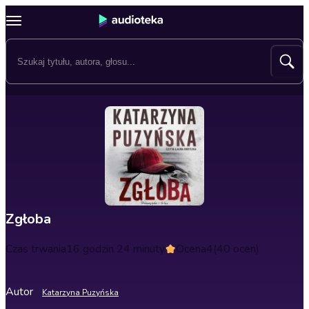
Zgłoba
Czas trwania
16 godzin 24 minuty
Ocena
4
(40 ocen)
Autor
Katarzyna Puzyńska