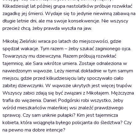
Kilkadziesiąt lat później grupa nastolatków próbuje rozwikłać
zagadkę jej śmierci. Wydaje się to jedynie niewinną zabawą na
długie letnie dni, ale ma swoje konsekwencje. Nie wszyscy
przecież chcą, żeby prawda wyszła na jaw.
Mikołaj Zieliński wraca po latach do miejscowości, gdzie
spędzał wakacje. Tym razem – żeby szukać zaginionego ojca.
Towarzyszy mu dziewczyna. Razem próbują rozwikłać
tajemnicę, ale Sara wkrótce umiera. Zostaje odnaleziona w
nawiedzonym wąwozie. Leży niemal dokładnie w tym samym
miejscu, gdzie przed kilkudziesięciu laty spoczywało ciało
zabitej dziewczynki. W wąwozie ukrytych jest więcej trupów.
Wszyscy zabici zdają się być związani z Mikołajem. Mężczyzna
trafia do więzienia. Daniel Podgórski robi wszystko, żeby
wśród mieszkańców maleńkiej wsi znaleźć prawdziwego
sprawcę. Czy sam uniknie pułapki? Kim jest tajemnicza
kobieta, która wciągnęła byłego policjanta do śledztwa? Czy
na pewno ma dobre intencje?