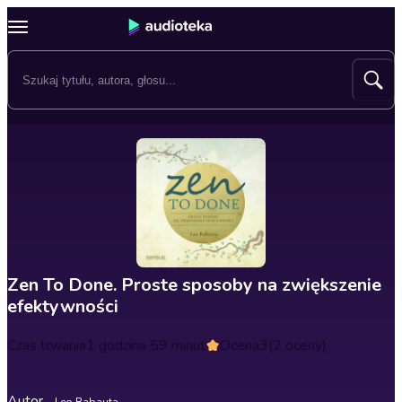
Zen To Done. Proste sposoby na zwiększenie
efektywności
Czas trwania
1 godzina 59 minut
Ocena
3
(2 oceny)
Autor