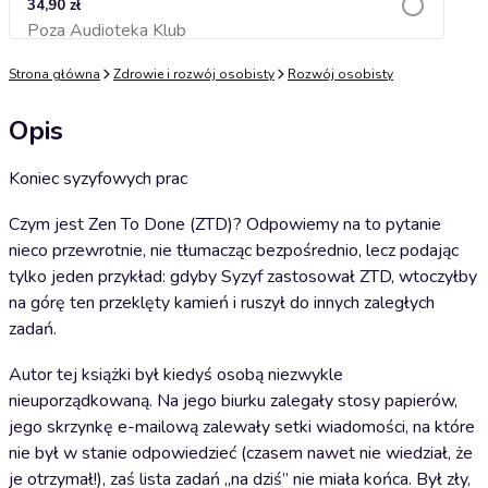
34,90 zł
Poza Audioteka Klub
Dodaj do koszyka
Strona główna
Zdrowie i rozwój osobisty
Rozwój osobisty
Opis
Koniec syzyfowych prac
Czym jest Zen To Done (ZTD)? Odpowiemy na to pytanie
nieco przewrotnie, nie tłumacząc bezpośrednio, lecz podając
tylko jeden przykład: gdyby Syzyf zastosował ZTD, wtoczyłby
na górę ten przeklęty kamień i ruszył do innych zaległych
zadań.
Autor tej książki był kiedyś osobą niezwykle
nieuporządkowaną. Na jego biurku zalegały stosy papierów,
jego skrzynkę e-mailową zalewały setki wiadomości, na które
nie był w stanie odpowiedzieć (czasem nawet nie wiedział, że
je otrzymał!), zaś lista zadań „na dziś” nie miała końca. Był zły,