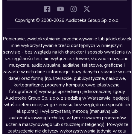
Komedia
Kryminały
Copyright © 2008-2026 Audioteka Group Sp. z o.o.
Lektury szkolne
Literatura anglojęzyczna
Pobieranie, zwielokrotnianie, przechowywanie lub jakiekolwiek
inne wykorzystywanie treści dostępnych w niniejszym
Literatura faktu
serwisie - bez względu na ich charakter i sposób wyrażenia (w
szczególności lecz nie wyłącznie: słowne, słowno-muzyczne,
Literatura obyczajowa
muzyczne, audiowizualne, audialne, tekstowe, graficzne i
Literatura piękna obca
zawarte w nich dane i informacje, bazy danych i zawarte w nich
dane) oraz formę (np. literackie, publicystyczne, naukowe,
Literatura piękna polska
kartograficzne, programy komputerowe, plastyczne,
Nagrania relaksacyjne
fotograficzne) wymaga uprzedniej i jednoznacznej zgody
Audioteka Group Sp. z o.o. z siedzibą w Warszawie, będącej
Nauka języków
właścicielem niniejszego serwisu, bez względu na sposób ich
Nauki humanistyczne
eksploracji i wykorzystaną metodę (manualną lub
zautomatyzowaną technikę, w tym z użyciem programów
Podcasty i audycje
uczenia maszynowego lub sztucznej inteligencji). Powyższe
Polityka
zastrzeżenie nie dotyczy wykorzystywania jedynie w celu