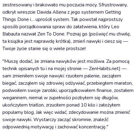
zestresowany i brakowało mu poczucia mocy. Sfrustrowany,
odkrył wreszcie Davida Allena z jego systemem Getting
Things Done i… uprościł system. Tak powstał najprostszy
sposób porządkowania spraw do załatwienia, który Leo
Babauta nazwał Zen To Done. Poznaj go (poświęć mu chwilę,
ta książka jest naprawdę krótka), zmień nawyki i ciesz się —
Twoje życie stanie się o wiele prostsze!
"Muszę dodać, że zmiana nawyków jest możliwa. Za pomocą
technik opisanych tu i na mojej stronie — ZenHabits.net) —
sam zmieniłem swoje nawyki: rzuciłem palenie, zacząłem
biegać, zacząłem się zdrowiej odżywiać, przebiegłem maraton,
podwoiłem swoje zarobki, uporządkowałem finanse, zostałem
weganinem, niemal w zupełności pozbyłem się długów,
ukończyłem triatlon, zrzuciłem ponad 10 kilo i założyłem
popularny blog. Jak więc widać, zdecydowanie można zmienić
swoje nawyki. Wystarczy zacząć skromnie, znaleźć
odpowiednią motywację i zachować koncentrację."