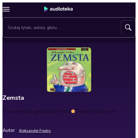
Zemsta
Czas trwania
1 godzina 58 minut
Ocena
3.5
(20 ocen)
Autor
Aleksander Fredro