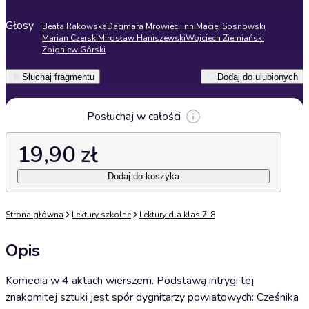
Głosy
Beata Rakowska
Dagmara Mrowiec
i inni
Maciej Sosnowski
Marian Czerski
Mirosław Haniszewski
Wojciech Ziemiański
Zbigniew Górski
Słuchaj fragmentu
Dodaj do ulubionych
Posłuchaj w całości
19,90 zł
Dodaj do koszyka
Strona główna
Lektury szkolne
Lektury dla klas 7-8
Opis
Komedia w 4 aktach wierszem. Podstawą intrygi tej
znakomitej sztuki jest spór dygnitarzy powiatowych: Cześnika