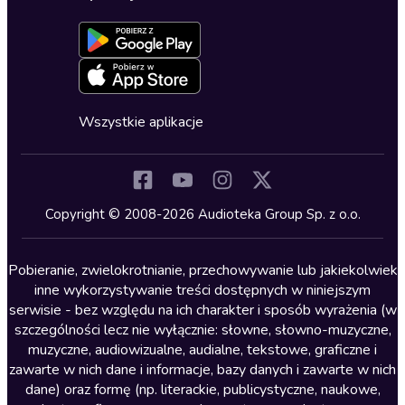
Dołącz do newslettera
Aktywuj kartę
Formularz zgłaszania nielegalnych treści
Dla młodzieży
Blog
Oferta dla firm i bibliotek
Deklaracja dostępności
Erotyczne
Zapowiedzi
Fantastyka
Cykle audiobooków
Horror
Wszystkie aplikacje
Inne języki
Komedia
Kryminały
Copyright © 2008-2026 Audioteka Group Sp. z o.o.
Lektury szkolne
Literatura anglojęzyczna
Pobieranie, zwielokrotnianie, przechowywanie lub jakiekolwiek
inne wykorzystywanie treści dostępnych w niniejszym
Literatura faktu
serwisie - bez względu na ich charakter i sposób wyrażenia (w
szczególności lecz nie wyłącznie: słowne, słowno-muzyczne,
Literatura obyczajowa
muzyczne, audiowizualne, audialne, tekstowe, graficzne i
Literatura piękna obca
zawarte w nich dane i informacje, bazy danych i zawarte w nich
dane) oraz formę (np. literackie, publicystyczne, naukowe,
Literatura piękna polska