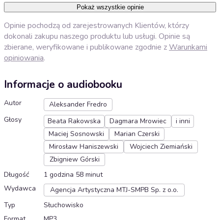
Pokaż wszystkie opinie
Opinie pochodzą od zarejestrowanych Klientów, którzy
dokonali zakupu naszego produktu lub usługi. Opinie są
zbierane, weryfikowane i publikowane zgodnie z
Warunkami
opiniowania
.
Informacje o audiobooku
Autor
Aleksander Fredro
Głosy
Beata Rakowska
Dagmara Mrowiec
i inni
Maciej Sosnowski
Marian Czerski
Mirosław Haniszewski
Wojciech Ziemiański
Zbigniew Górski
Długość
1 godzina 58 minut
Wydawca
Agencja Artystyczna MTJ-SMPB Sp. z o.o.
Typ
Słuchowisko
Format
MP3