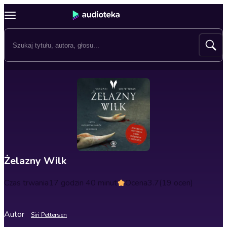
Żelazny Wilk
Czas trwania
17 godzin 40 minut
Ocena
3.7
(19 ocen)
Autor
Siri Pettersen