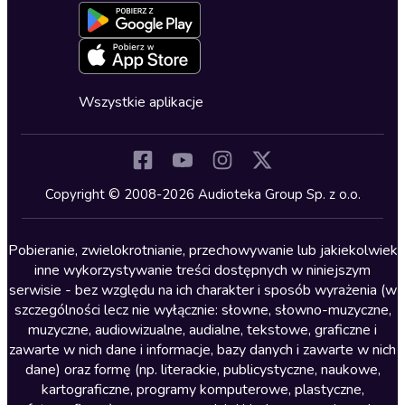
Formularz zgłaszania nielegalnych treści
Dla młodzieży
Blog
Oferta dla firm i bibliotek
Deklaracja dostępności
Erotyczne
Zapowiedzi
Fantastyka
Cykle audiobooków
Horror
Wszystkie aplikacje
Inne języki
Komedia
Kryminały
Copyright © 2008-2026 Audioteka Group Sp. z o.o.
Lektury szkolne
Literatura anglojęzyczna
Pobieranie, zwielokrotnianie, przechowywanie lub jakiekolwiek
inne wykorzystywanie treści dostępnych w niniejszym
Literatura faktu
serwisie - bez względu na ich charakter i sposób wyrażenia (w
szczególności lecz nie wyłącznie: słowne, słowno-muzyczne,
Literatura obyczajowa
muzyczne, audiowizualne, audialne, tekstowe, graficzne i
Literatura piękna obca
zawarte w nich dane i informacje, bazy danych i zawarte w nich
dane) oraz formę (np. literackie, publicystyczne, naukowe,
Literatura piękna polska
kartograficzne, programy komputerowe, plastyczne,
Nagrania relaksacyjne