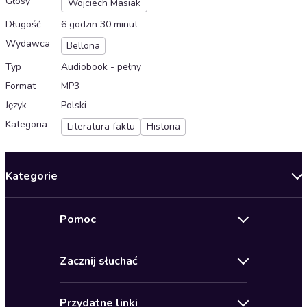
Głosy
Wojciech Masiak
Długość
6 godzin 30 minut
Wydawca
Bellona
Typ
Audiobook - pełny
Format
MP3
Język
Polski
Kategoria
Literatura faktu
Historia
Kategorie
Nowości
Pomoc
Oferty specjalne
Kontakt
Bestsellery
Zacznij słuchać
Pomoc
Audioseriale
Audioteka Klub
Regulamin
Biografie
Przydatne linki