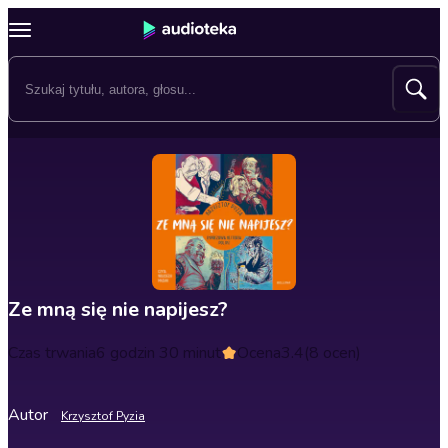
Ze mną się nie napijesz?
Czas trwania
6 godzin 30 minut
Ocena
3.4
(8 ocen)
Autor
Krzysztof Pyzia