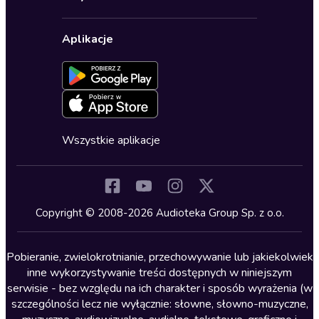
Karnety
Polityka prywatności
Biznes, marketing, ekonomia
Wybierz wersję językową
Karty upominkowe
Ustawienia prywatności
Dla dzieci
Aplikacje
Dołącz do newslettera
Aktywuj kartę
Formularz zgłaszania nielegalnych treści
Dla młodzieży
Blog
Oferta dla firm i bibliotek
Deklaracja dostępności
Erotyczne
Zapowiedzi
Fantastyka
Cykle audiobooków
Horror
Wszystkie aplikacje
Inne języki
Komedia
Kryminały
Copyright © 2008-2026 Audioteka Group Sp. z o.o.
Lektury szkolne
Literatura anglojęzyczna
Pobieranie, zwielokrotnianie, przechowywanie lub jakiekolwiek
inne wykorzystywanie treści dostępnych w niniejszym
Literatura faktu
serwisie - bez względu na ich charakter i sposób wyrażenia (w
szczególności lecz nie wyłącznie: słowne, słowno-muzyczne,
Literatura obyczajowa