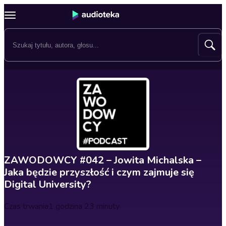
ZAWODOWCY #042 – Jowita Michalska –
Jaka będzie przyszłość i czym zajmuje się
Digital University?
Czas trwania
1 godzina 23 minuty