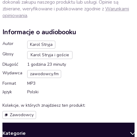
dokonali zakupu naszego produktu lub usługi. Opinie są
zbierane, weryfikowane i publikowane zgodnie z
Warunkami
opiniowania
.
Informacje o audiobooku
Autor
Karol Stryja
Głosy
Karol Stryja i goście
Długość
1 godzina 23 minuty
Wydawca
zawodowcy.fm
Format
MP3
Język
Polski
Kolekcje, w których znajdziesz ten produkt
:
Zawodowcy
Kategorie