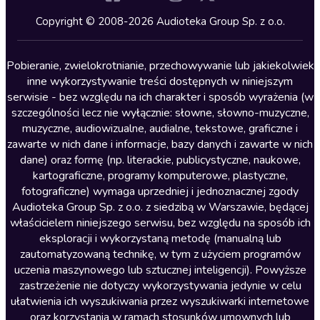
Kryminały
Copyright © 2008-2026 Audioteka Group Sp. z o.o.
Lektury szkolne
Literatura anglojęzyczna
Pobieranie, zwielokrotnianie, przechowywanie lub jakiekolwiek
inne wykorzystywanie treści dostępnych w niniejszym
Literatura faktu
serwisie - bez względu na ich charakter i sposób wyrażenia (w
szczególności lecz nie wyłącznie: słowne, słowno-muzyczne,
Literatura obyczajowa
muzyczne, audiowizualne, audialne, tekstowe, graficzne i
Literatura piękna obca
zawarte w nich dane i informacje, bazy danych i zawarte w nich
dane) oraz formę (np. literackie, publicystyczne, naukowe,
Literatura piękna polska
kartograficzne, programy komputerowe, plastyczne,
Nagrania relaksacyjne
fotograficzne) wymaga uprzedniej i jednoznacznej zgody
Audioteka Group Sp. z o.o. z siedzibą w Warszawie, będącej
Nauka języków
właścicielem niniejszego serwisu, bez względu na sposób ich
Nauki humanistyczne
eksploracji i wykorzystaną metodę (manualną lub
zautomatyzowaną technikę, w tym z użyciem programów
Podcasty i audycje
uczenia maszynowego lub sztucznej inteligencji). Powyższe
Polityka
zastrzeżenie nie dotyczy wykorzystywania jedynie w celu
ułatwienia ich wyszukiwania przez wyszukiwarki internetowe
Prasa
oraz korzystania w ramach stosunków umownych lub