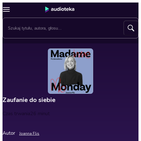
Zaufanie do siebie
Czas trwania
26 minut
Autor
Joanna Flis