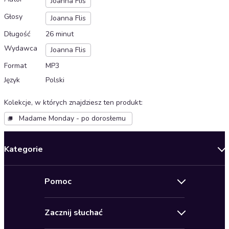
Joanna Flis
Głosy
Joanna Flis
Długość
26 minut
Wydawca
Joanna Flis
Format
MP3
Język
Polski
Kolekcje, w których znajdziesz ten produkt
:
Madame Monday - po dorosłemu
Kategorie
Nowości
Pomoc
Oferty specjalne
Kontakt
Bestsellery
Zacznij słuchać
Pomoc
Audioseriale