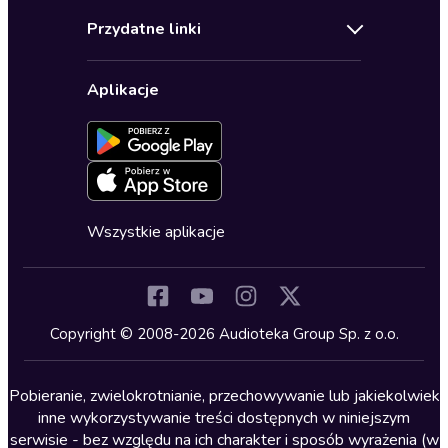
Audioteka Klub
Regulamin
Biografie
Przydatne linki
Karnety
Polityka prywatności
Biznes, marketing, ekonomia
Wybierz wersję językową
Karty upominkowe
Ustawienia prywatności
Dla dzieci
Aplikacje
Dołącz do newslettera
Aktywuj kartę
Formularz zgłaszania nielegalnych treści
Dla młodzieży
Blog
Oferta dla firm i bibliotek
Deklaracja dostępności
Erotyczne
Zapowiedzi
Fantastyka
Cykle audiobooków
Horror
Wszystkie aplikacje
Inne języki
Komedia
Kryminały
Copyright © 2008-2026 Audioteka Group Sp. z o.o.
Lektury szkolne
Literatura anglojęzyczna
Pobieranie, zwielokrotnianie, przechowywanie lub jakiekolwiek
inne wykorzystywanie treści dostępnych w niniejszym
Literatura faktu
serwisie - bez względu na ich charakter i sposób wyrażenia (w