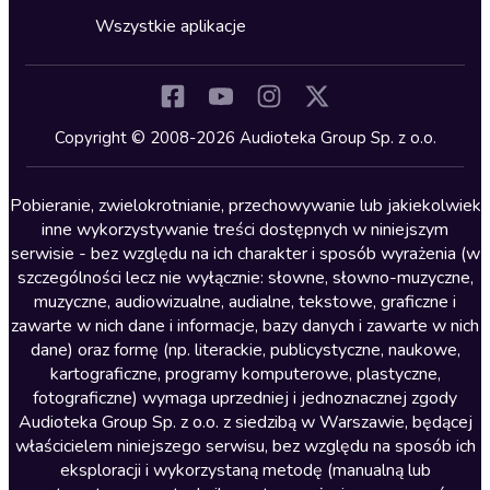
Horror
Wszystkie aplikacje
Inne języki
Komedia
Kryminały
Copyright © 2008-2026 Audioteka Group Sp. z o.o.
Lektury szkolne
Literatura anglojęzyczna
Pobieranie, zwielokrotnianie, przechowywanie lub jakiekolwiek
inne wykorzystywanie treści dostępnych w niniejszym
Literatura faktu
serwisie - bez względu na ich charakter i sposób wyrażenia (w
szczególności lecz nie wyłącznie: słowne, słowno-muzyczne,
Literatura obyczajowa
muzyczne, audiowizualne, audialne, tekstowe, graficzne i
Literatura piękna obca
zawarte w nich dane i informacje, bazy danych i zawarte w nich
dane) oraz formę (np. literackie, publicystyczne, naukowe,
Literatura piękna polska
kartograficzne, programy komputerowe, plastyczne,
Nagrania relaksacyjne
fotograficzne) wymaga uprzedniej i jednoznacznej zgody
Audioteka Group Sp. z o.o. z siedzibą w Warszawie, będącej
Nauka języków
właścicielem niniejszego serwisu, bez względu na sposób ich
Nauki humanistyczne
eksploracji i wykorzystaną metodę (manualną lub